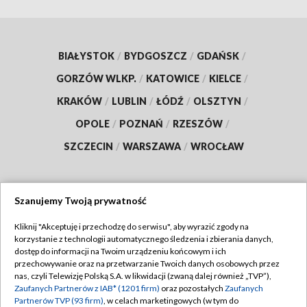
BIAŁYSTOK
/
BYDGOSZCZ
/
GDAŃSK
/
GORZÓW WLKP.
/
KATOWICE
/
KIELCE
/
KRAKÓW
/
LUBLIN
/
ŁÓDŹ
/
OLSZTYN
/
OPOLE
/
POZNAŃ
/
RZESZÓW
/
SZCZECIN
/
WARSZAWA
/
WROCŁAW
Szanujemy Twoją prywatność
Dołącz do nas:
Kliknij "Akceptuję i przechodzę do serwisu", aby wyrazić zgody na
korzystanie z technologii automatycznego śledzenia i zbierania danych,
TVP
dostęp do informacji na Twoim urządzeniu końcowym i ich
Abonament TVP
przechowywanie oraz na przetwarzanie Twoich danych osobowych przez
Regulamin TVP
nas, czyli Telewizję Polską S.A. w likwidacji (zwaną dalej również „TVP”),
Emisja w TVP
Polityka prywatności
Zaufanych Partnerów z IAB* (1201 firm)
oraz pozostałych
Zaufanych
Partnerów TVP (93 firm)
, w celach marketingowych (w tym do