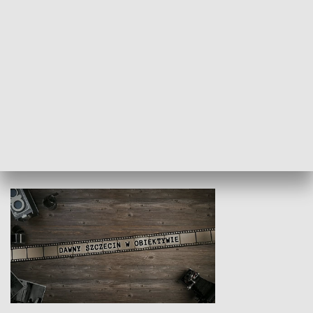
Z indeksem w ręku
Droga po suk
HISTORIA