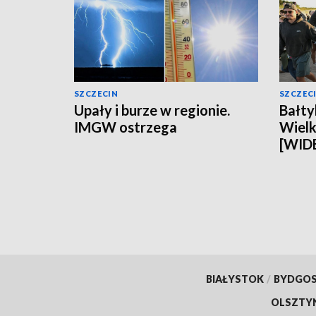
SZCZECIN
SZCZEC
Upały i burze w regionie.
Bałty
IMGW ostrzega
Wielki
[WID
BIAŁYSTOK
/
BYDGO
OLSZTY