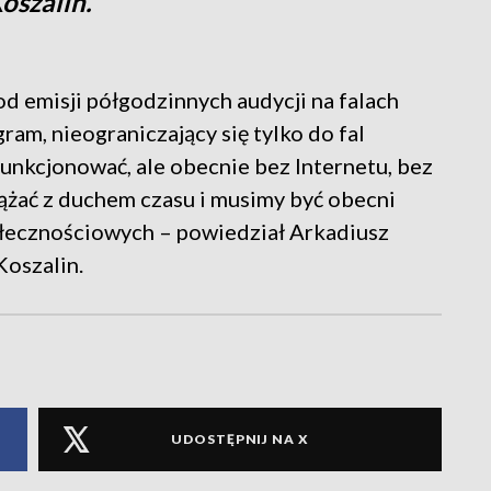
oszalin.
d emisji półgodzinnych audycji na falach
am, nieograniczający się tylko do fal
 funkcjonować, ale obecnie bez Internetu, bez
dążać z duchem czasu i musimy być obecni
ołecznościowych – powiedział Arkadiusz
Koszalin.
UDOSTĘPNIJ NA X