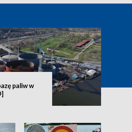
bazę paliw w
O]