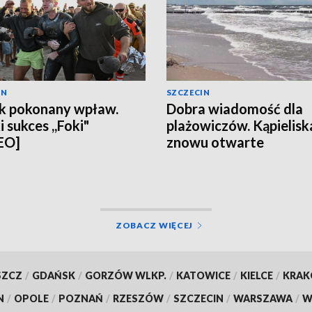
IN
SZCZECIN
k pokonany wpław.
Dobra wiadomość dla
 sukces ,,Foki"
plażowiczów. Kąpielisk
EO]
znowu otwarte
ZOBACZ WIĘCEJ
SZCZ
/
GDAŃSK
/
GORZÓW WLKP.
/
KATOWICE
/
KIELCE
/
KRA
N
/
OPOLE
/
POZNAŃ
/
RZESZÓW
/
SZCZECIN
/
WARSZAWA
/
W