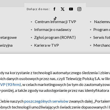
Dołącz do nas:
Centrum informacji TVP
Naziemna
Informacje o nadawcy
Program d
zetargowe
Zgłoś program (ROPAT)
Serwis fo
wizyjna
Kariera w TVP
Merchandi
Polityka prywatności
Moje zgody
Pomoc
Biuro re
ody na korzystanie z technologii automatycznego śledzenia i zbie
 danych osobowych przez nas, czyli Telewizję Polską S.A. w likw
VP (93 firm)
, w celach marketingowych (w tym do zautomatyzow
 poniżej, a także zgody na udostępnianie przez nas identyfikator
Ciebie naszych
poszczególnych serwisów
zwanych dalej „Portalem
obnych technologii umożliwiających świadczenie dopasowanych i be