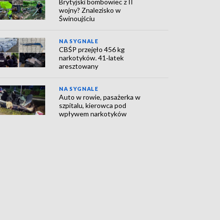
Brytyjski bombowiec z II
wojny? Znalezisko w
Świnoujściu
NA SYGNALE
CBŚP przejęło 456 kg
narkotyków. 41‑latek
aresztowany
NA SYGNALE
Auto w rowie, pasażerka w
szpitalu, kierowca pod
wpływem narkotyków