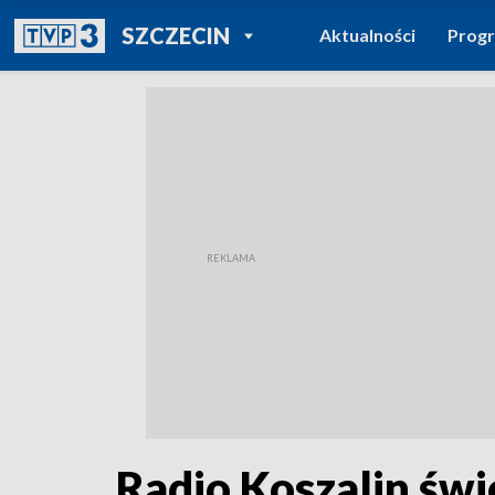
POWRÓT DO
SZCZECIN
Aktualności
Prog
TVP REGIONY
Radio Koszalin świ