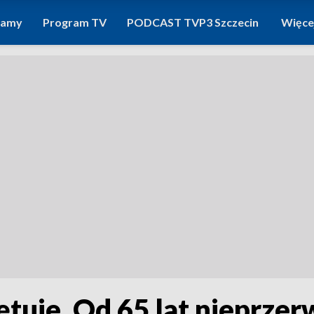
ramy
Program TV
PODCAST TVP3 Szczecin
Więce
ętuje. Od 65 lat nieprze