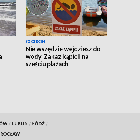
SZCZECIN
Nie wszędzie wejdziesz do
a
wody. Zakaz kąpieli na
sześciu plażach
KÓW
/
LUBLIN
/
ŁÓDŹ
/
ROCŁAW