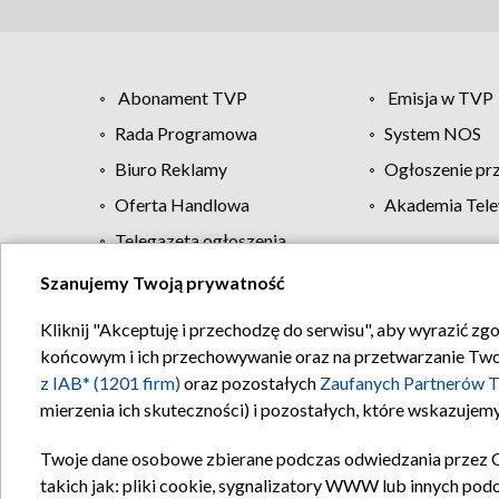
Abonament TVP
Emisja w TVP
Rada Programowa
System NOS
Biuro Reklamy
Ogłoszenie pr
Oferta Handlowa
Akademia Tele
Telegazeta ogłoszenia
Szanujemy Twoją prywatność
Regulamin TVP
Kliknij "Akceptuję i przechodzę do serwisu", aby wyrazić zg
końcowym i ich przechowywanie oraz na przetwarzanie Twoich
z IAB* (1201 firm)
oraz pozostałych
Zaufanych Partnerów T
mierzenia ich skuteczności) i pozostałych, które wskazujemy
Twoje dane osobowe zbierane podczas odwiedzania przez 
takich jak: pliki cookie, sygnalizatory WWW lub innych pod