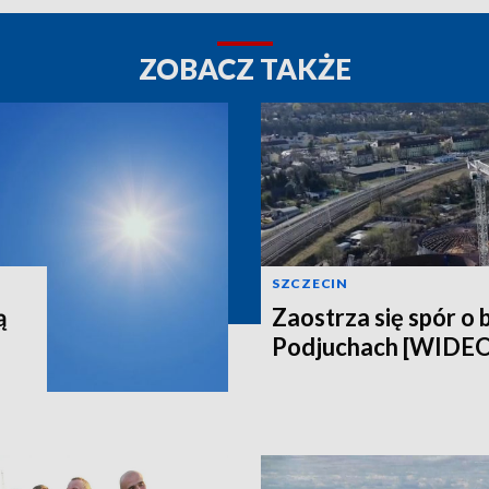
ZOBACZ TAKŻE
SZCZECIN
ą
Zaostrza się spór o 
Podjuchach [WIDE