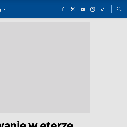
j
rwanie w eterze