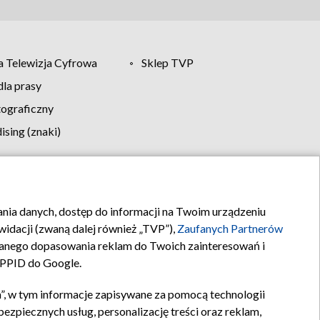
 Telewizja Cyfrowa
Sklep TVP
la prasy
tograficzny
sing (znaki)
klamy
Kontakt
rania danych, dostęp do informacji na Twoim urządzeniu
idacji (zwaną dalej również „TVP”),
Zaufanych Partnerów
anego dopasowania reklam do Twoich zainteresowań i
a PPID do Google.
”, w tym informacje zapisywane za pomocą technologii
zpiecznych usług, personalizację treści oraz reklam,