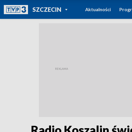
POWRÓT DO
SZCZECIN
Aktualności
Prog
TVP REGIONY
Radio Koszalin świ