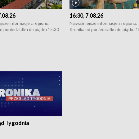
7.08.26
16:30, 7.08.26
jsze informacje z regionu.
Najważniejsze informacje z regionu.
d poniedziałku do piątku 15:30
Kronika od poniedziałku do piątku 1
16:30 (+ rozmowa), 18:30, 21:30.
(flesz), 16:30 (+ rozmowa), 18:30, 21
y i święta 15:30 i 16:30
W weekendy i święta 15:30 i 16:30
8:30 i 21:30. Dziennikarze czekają
(flesz), 18:30 i 21:30. Dziennikarze c
a zgłoszenia: Szczecin - tel. 91-
na Państwa zgłoszenia: Szczecin - te
0, Koszalin - tel. 94-34-50-054,
4 8-10-400, Koszalin - tel. 94-34-50
ronika@tvp.pl.
e-mail: kronika@tvp.pl.
ąd Tygodnia