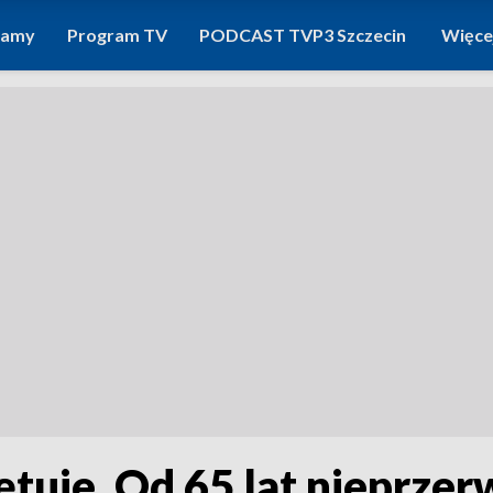
ramy
Program TV
PODCAST TVP3 Szczecin
Więce
ętuje. Od 65 lat nieprze