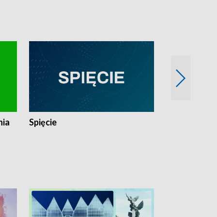
nia
Spięcie
Niedziałkow