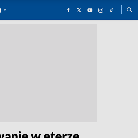
j
rwanie w eterze