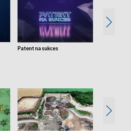
Patent na sukces
Rolnictwo w 