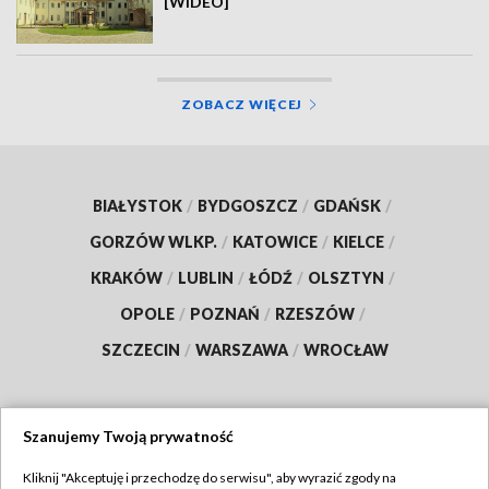
[WIDEO]
ZOBACZ WIĘCEJ
BIAŁYSTOK
/
BYDGOSZCZ
/
GDAŃSK
/
GORZÓW WLKP.
/
KATOWICE
/
KIELCE
/
KRAKÓW
/
LUBLIN
/
ŁÓDŹ
/
OLSZTYN
/
OPOLE
/
POZNAŃ
/
RZESZÓW
/
SZCZECIN
/
WARSZAWA
/
WROCŁAW
Szanujemy Twoją prywatność
Dołącz do nas:
Kliknij "Akceptuję i przechodzę do serwisu", aby wyrazić zgody na