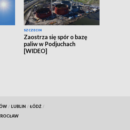
SZCZECIN
Zaostrza się spór o bazę
paliw w Podjuchach
[WIDEO]
KÓW
/
LUBLIN
/
ŁÓDŹ
/
ROCŁAW