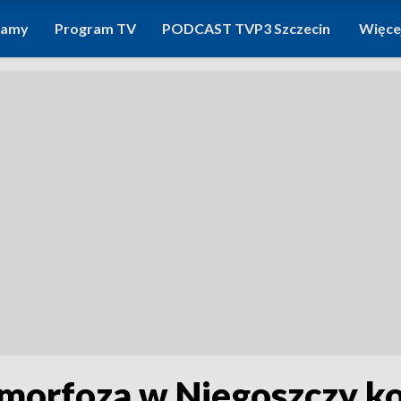
ramy
Program TV
PODCAST TVP3 Szczecin
Więce
morfoza w Niegoszczy ko