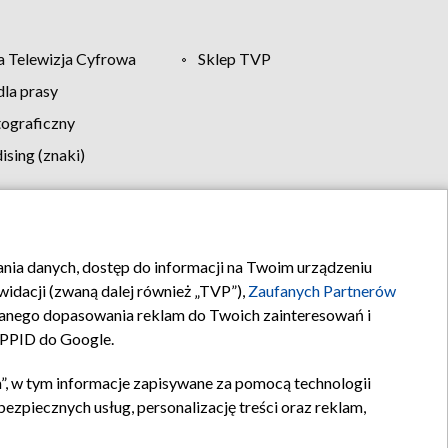
 Telewizja Cyfrowa
Sklep TVP
la prasy
tograficzny
sing (znaki)
klamy
Kontakt
rania danych, dostęp do informacji na Twoim urządzeniu
idacji (zwaną dalej również „TVP”),
Zaufanych Partnerów
anego dopasowania reklam do Twoich zainteresowań i
a PPID do Google.
”, w tym informacje zapisywane za pomocą technologii
zpiecznych usług, personalizację treści oraz reklam,