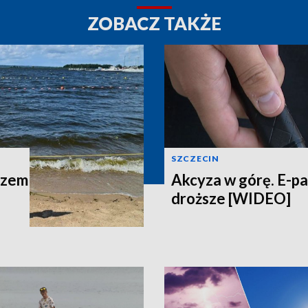
ZOBACZ TAKŻE
SZCZECIN
azem
Akcyza w górę. E-p
droższe [WIDEO]