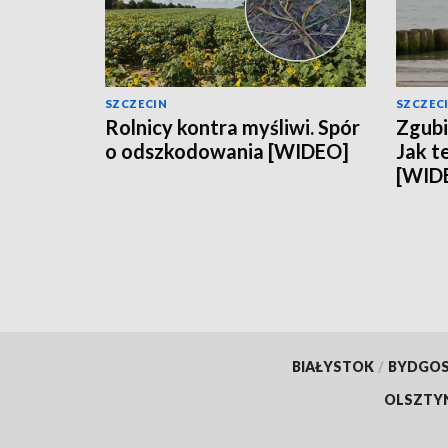
SZCZECIN
SZCZEC
Rolnicy kontra myśliwi. Spór
Zgubi
o odszkodowania [WIDEO]
Jak t
[WID
BIAŁYSTOK
/
BYDGO
OLSZTY