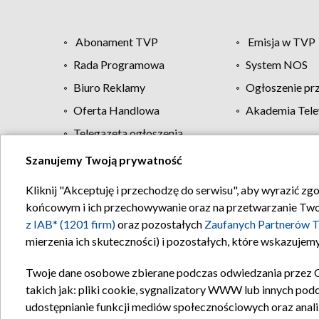
Abonament TVP
Emisja w TVP
Rada Programowa
System NOS
Biuro Reklamy
Ogłoszenie pr
Oferta Handlowa
Akademia Tele
Telegazeta ogłoszenia
Szanujemy Twoją prywatność
Regulamin TVP
Kliknij "Akceptuję i przechodzę do serwisu", aby wyrazić zg
końcowym i ich przechowywanie oraz na przetwarzanie Twoich
z IAB* (1201 firm)
oraz pozostałych
Zaufanych Partnerów T
mierzenia ich skuteczności) i pozostałych, które wskazujemy
Twoje dane osobowe zbierane podczas odwiedzania przez 
takich jak: pliki cookie, sygnalizatory WWW lub innych pod
udostępnianie funkcji mediów społecznościowych oraz anali