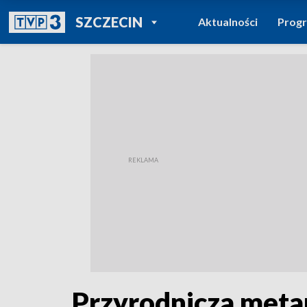
POWRÓT DO
SZCZECIN
Aktualności
Prog
TVP REGIONY
Przyrodnicza meta