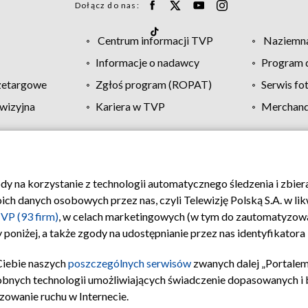
Dołącz do nas:
Centrum informacji TVP
Naziemna
Informacje o nadawcy
Program d
zetargowe
Zgłoś program (ROPAT)
Serwis fo
wizyjna
Kariera w TVP
Merchandi
Polityka prywatności
Moje zgody
Pomoc
Biuro re
ody na korzystanie z technologii automatycznego śledzenia i zbie
 danych osobowych przez nas, czyli Telewizję Polską S.A. w likw
VP (93 firm)
, w celach marketingowych (w tym do zautomatyzow
 poniżej, a także zgody na udostępnianie przez nas identyfikator
Ciebie naszych
poszczególnych serwisów
zwanych dalej „Portalem
obnych technologii umożliwiających świadczenie dopasowanych i be
zowanie ruchu w Internecie.