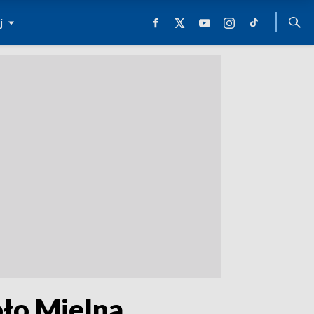
j
ło Mielna