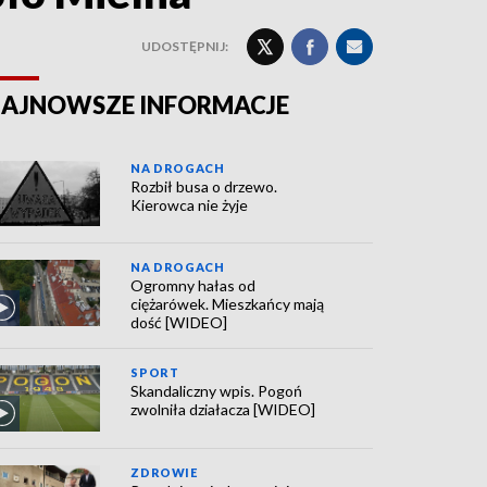
UDOSTĘPNIJ:
AJNOWSZE INFORMACJE
NA DROGACH
Rozbił busa o drzewo.
Kierowca nie żyje
NA DROGACH
Ogromny hałas od
ciężarówek. Mieszkańcy mają
dość [WIDEO]
SPORT
Skandaliczny wpis. Pogoń
zwolniła działacza [WIDEO]
ZDROWIE