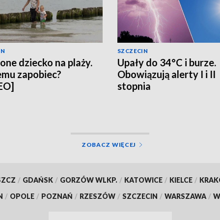
IN
SZCZECIN
one dziecko na plaży.
Upały do 34°C i burze.
emu zapobiec?
Obowiązują alerty I i II
EO]
stopnia
ZOBACZ WIĘCEJ
SZCZ
/
GDAŃSK
/
GORZÓW WLKP.
/
KATOWICE
/
KIELCE
/
KRA
N
/
OPOLE
/
POZNAŃ
/
RZESZÓW
/
SZCZECIN
/
WARSZAWA
/
W