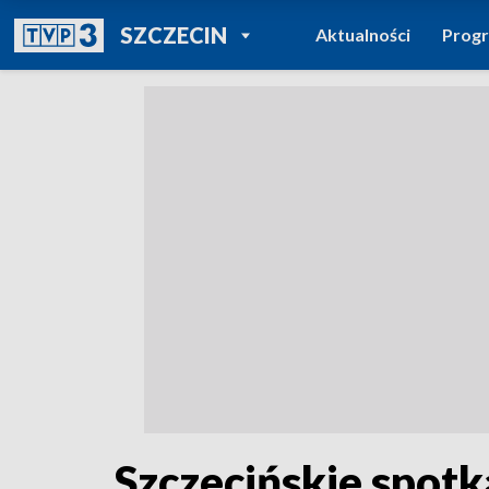
POWRÓT DO
SZCZECIN
Aktualności
Prog
TVP REGIONY
Szczecińskie spot