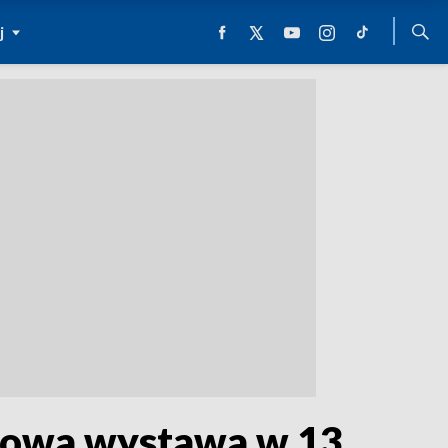
j
tkowa wystawa w 13