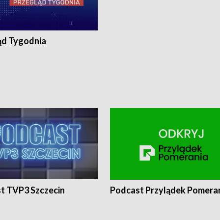
ąd Tygodnia
t TVP3 Szczecin
Podcast Przylądek Pomera