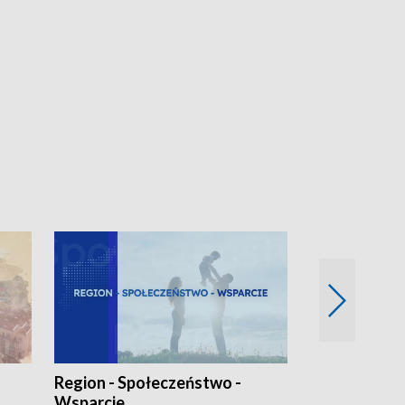
Region - Społeczeństwo -
Bez Barier
Wsparcie