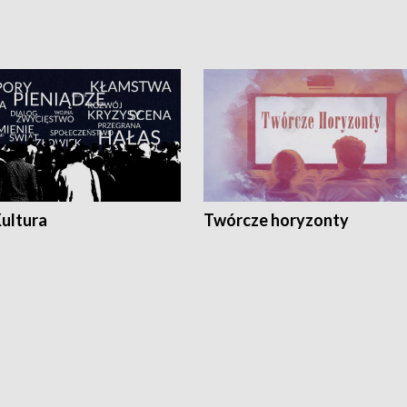
Kultura
Twórcze horyzonty