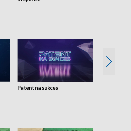
Patent na sukces
Rolnictwo w 