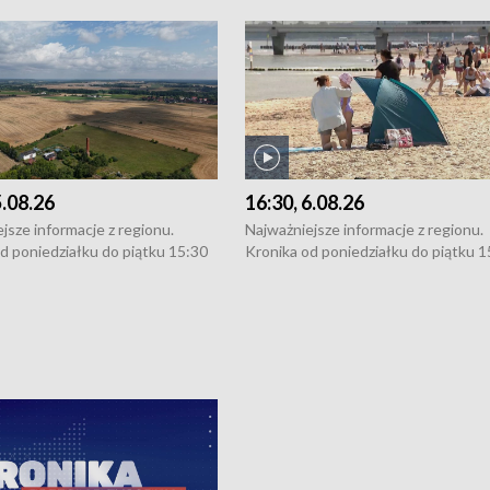
5.08.26
16:30, 6.08.26
jsze informacje z regionu.
Najważniejsze informacje z regionu.
d poniedziałku do piątku 15:30
Kronika od poniedziałku do piątku 1
16:30 (+ rozmowa), 18:30, 21:30.
(flesz), 16:30 (+ rozmowa), 18:30, 21
y i święta 15:30 i 16:30
W weekendy i święta 15:30 i 16:30
8:30 i 21:30. Dziennikarze czekają
(flesz), 18:30 i 21:30. Dziennikarze c
a zgłoszenia: Szczecin - tel. 91-
na Państwa zgłoszenia: Szczecin - te
0, Koszalin - tel. 94-34-50-054,
4 8-10-400, Koszalin - tel. 94-34-50
ronika@tvp.pl.
e-mail: kronika@tvp.pl.