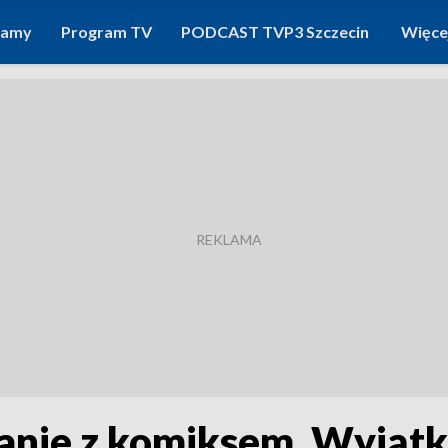
ramy
Program TV
PODCAST TVP3 Szczecin
Więce
kanie z komiksem. Wyją