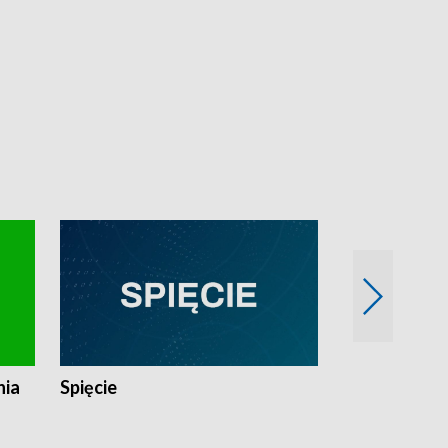
nia
Spięcie
Niedziałkow