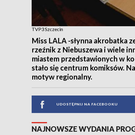
TVP3 Szczecin
Miss LALA -słynna akrobatka z
rzeźnik z Niebuszewa i wiele inn
miastem przedstawionych w ko
stało się centrum komiksów. Na
motyw regionalny.
UDOSTĘPNIJ NA FACEBOOKU
NAJNOWSZE WYDANIA PR