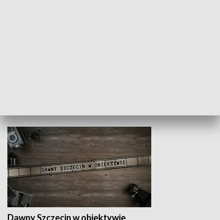
Z indeksem w ręku
Droga po suk
HISTORIA
Dawny Szczecin w obiektywie