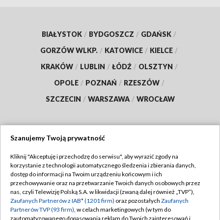
BIAŁYSTOK
/
BYDGOSZCZ
/
GDAŃSK
/
GORZÓW WLKP.
/
KATOWICE
/
KIELCE
/
KRAKÓW
/
LUBLIN
/
ŁÓDŹ
/
OLSZTYN
/
OPOLE
/
POZNAŃ
/
RZESZÓW
/
SZCZECIN
/
WARSZAWA
/
WROCŁAW
Szanujemy Twoją prywatność
Dołącz do nas:
Kliknij "Akceptuję i przechodzę do serwisu", aby wyrazić zgody na
korzystanie z technologii automatycznego śledzenia i zbierania danych,
TVP
dostęp do informacji na Twoim urządzeniu końcowym i ich
Abonament TVP
przechowywanie oraz na przetwarzanie Twoich danych osobowych przez
Regulamin TVP
nas, czyli Telewizję Polską S.A. w likwidacji (zwaną dalej również „TVP”),
Emisja w TVP
Polityka prywatności
Zaufanych Partnerów z IAB* (1201 firm)
oraz pozostałych
Zaufanych
Partnerów TVP (93 firm)
, w celach marketingowych (w tym do
Centrum informacji TVP
Moje zgody
zautomatyzowanego dopasowania reklam do Twoich zainteresowań i