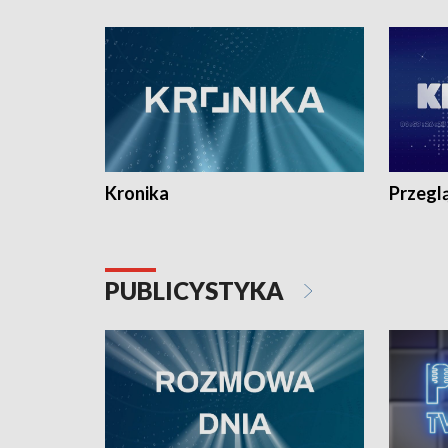
e-mail: kronika@tvp.pl.
e-mail: k
Kronika
Przegl
PUBLICYSTYKA