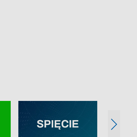
e-mail: kronika@tvp.pl.
e-mail: kronika@t