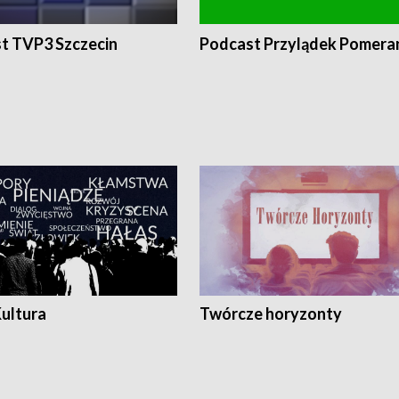
t TVP3 Szczecin
Podcast Przylądek Pomera
Kultura
Twórcze horyzonty