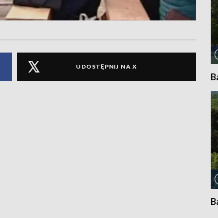
UDOSTĘPNIJ NA X
B
B