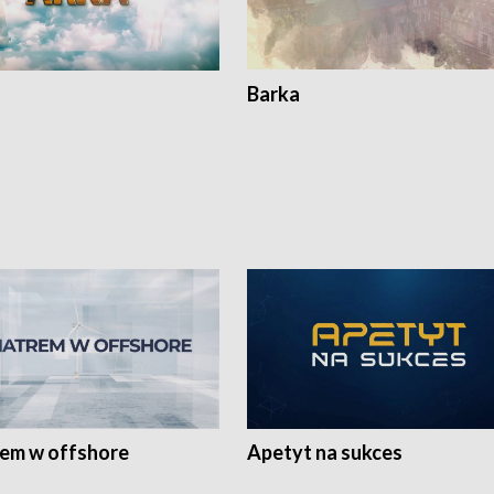
Barka
rem w offshore
Apetyt na sukces