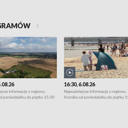
OGRAMÓW
5.08.26
16:30, 6.08.26
jsze informacje z regionu.
Najważniejsze informacje z regionu.
d poniedziałku do piątku 15:30
Kronika od poniedziałku do piątku 1
16:30 (+ rozmowa), 18:30, 21:30.
(flesz), 16:30 (+ rozmowa), 18:30, 21
y i święta 15:30 i 16:30
W weekendy i święta 15:30 i 16:30
8:30 i 21:30. Dziennikarze czekają
(flesz), 18:30 i 21:30. Dziennikarze c
a zgłoszenia: Szczecin - tel. 91-
na Państwa zgłoszenia: Szczecin - te
0, Koszalin - tel. 94-34-50-054,
4 8-10-400, Koszalin - tel. 94-34-50