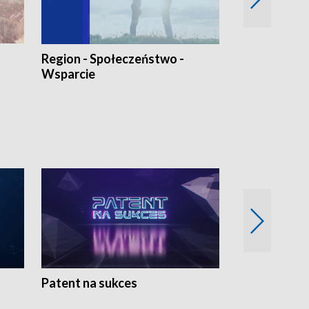
Region - Społeczeństwo -
Bez Barier
Wsparcie
Patent na sukces
Rolnictwo w 