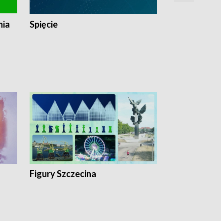
nia
Spięcie
Niedziałkow
Figury Szczecina