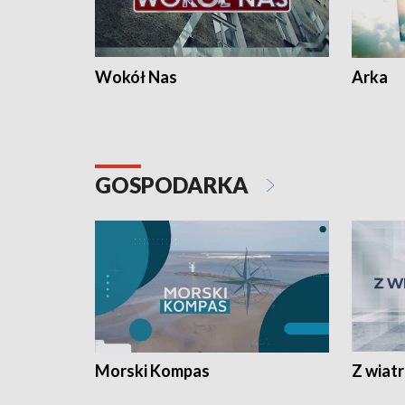
Wokół Nas
Arka
GOSPODARKA
Morski Kompas
Z wiat