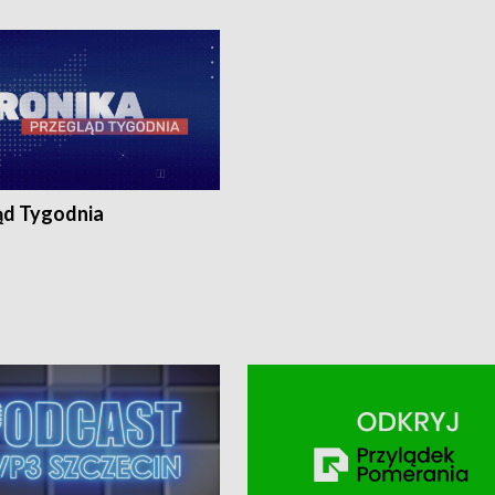
ronika@tvp.pl.
e-mail: kronika@tvp.pl.
ąd Tygodnia