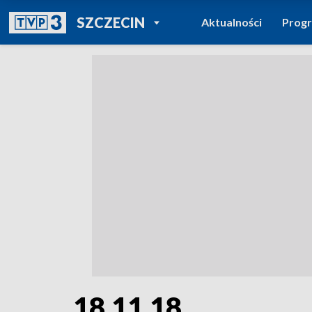
POWRÓT DO
SZCZECIN
Aktualności
Prog
TVP REGIONY
18.11.18