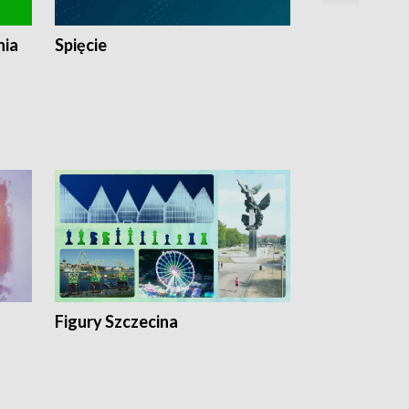
nia
Spięcie
Niedziałkow
Figury Szczecina