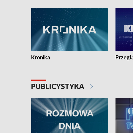
e-mail: kronika@tvp.pl.
e-mail: k
Kronika
Przegl
PUBLICYSTYKA