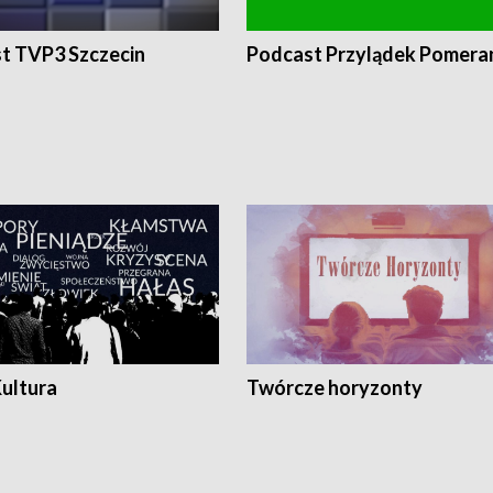
t TVP3 Szczecin
Podcast Przylądek Pomera
Kultura
Twórcze horyzonty