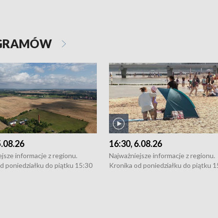
OGRAMÓW
5.08.26
16:30, 6.08.26
jsze informacje z regionu.
Najważniejsze informacje z regionu.
d poniedziałku do piątku 15:30
Kronika od poniedziałku do piątku 1
16:30 (+ rozmowa), 18:30, 21:30.
(flesz), 16:30 (+ rozmowa), 18:30, 21
y i święta 15:30 i 16:30
W weekendy i święta 15:30 i 16:30
8:30 i 21:30. Dziennikarze czekają
(flesz), 18:30 i 21:30. Dziennikarze c
a zgłoszenia: Szczecin - tel. 91-
na Państwa zgłoszenia: Szczecin - te
0, Koszalin - tel. 94-34-50-054,
4 8-10-400, Koszalin - tel. 94-34-50