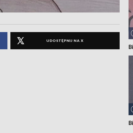
UDOSTĘPNIJ NA X
B
B