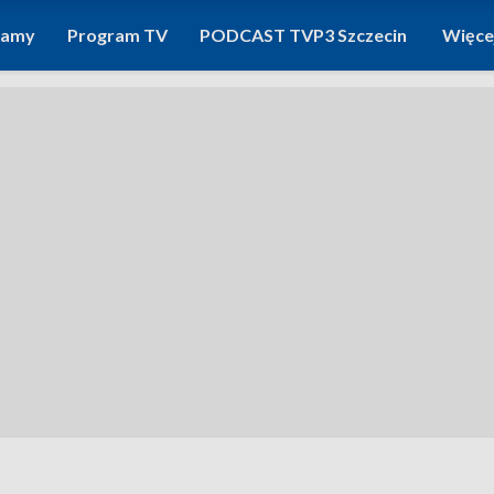
ramy
Program TV
PODCAST TVP3 Szczecin
Więce