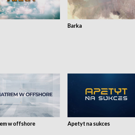
Barka
rem w offshore
Apetyt na sukces