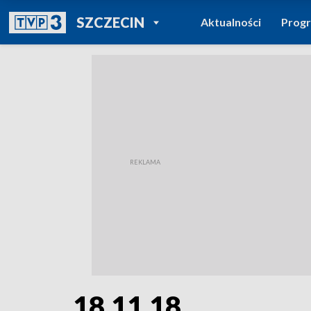
POWRÓT DO
SZCZECIN
Aktualności
Prog
TVP REGIONY
18.11.18