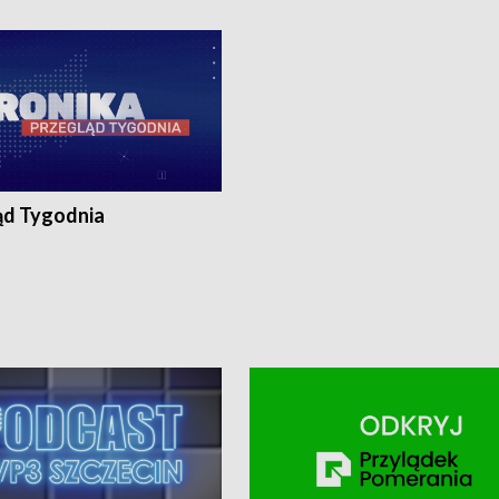
ronika@tvp.pl.
e-mail: kronika@tvp.pl.
ąd Tygodnia