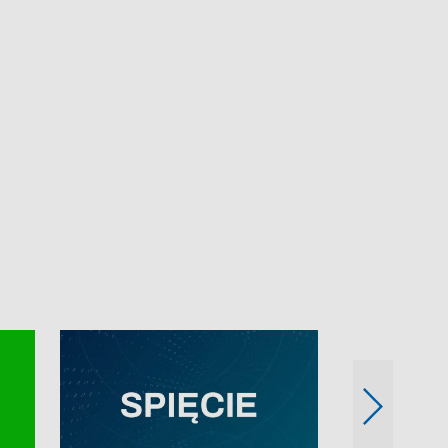
e-mail: kronika@tvp.pl.
e-mail: kronika@t