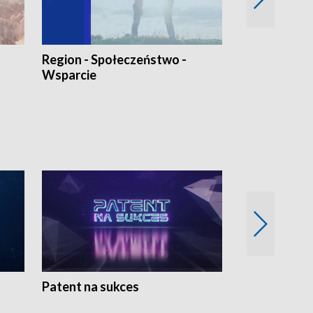
Region - Społeczeństwo -
Bez Barier
Wsparcie
Patent na sukces
Rolnictwo w 