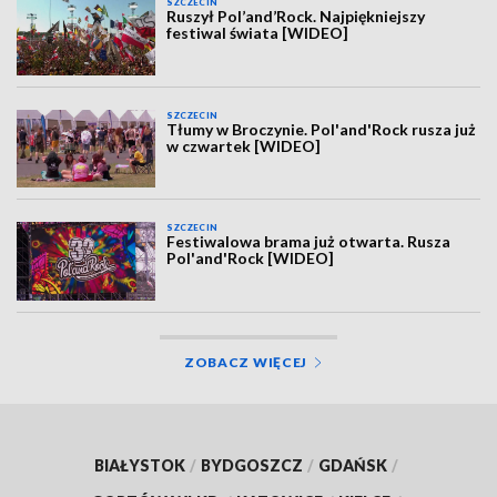
SZCZECIN
Ruszył Pol’and’Rock. Najpiękniejszy
festiwal świata [WIDEO]
SZCZECIN
Tłumy w Broczynie. Pol'and'Rock rusza już
w czwartek [WIDEO]
SZCZECIN
Festiwalowa brama już otwarta. Rusza
Pol'and'Rock [WIDEO]
ZOBACZ WIĘCEJ
BIAŁYSTOK
/
BYDGOSZCZ
/
GDAŃSK
/