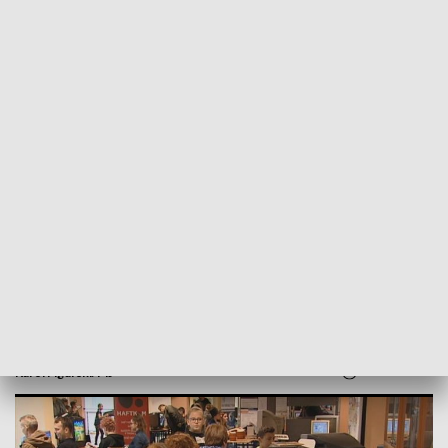
POWRÓT DO
SZCZECIN
TVP REGIONY
Klasyka zawsze w modzie. Retro Games
Show
2018-11-18
Karol Figurski/MJ