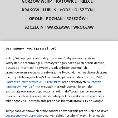
GORZÓW WLKP.
/
KATOWICE
/
KIELCE
/
KRAKÓW
/
LUBLIN
/
ŁÓDŹ
/
OLSZTYN
/
OPOLE
/
POZNAŃ
/
RZESZÓW
/
SZCZECIN
/
WARSZAWA
/
WROCŁAW
Szanujemy Twoją prywatność
Dołącz do nas:
Kliknij "Akceptuję i przechodzę do serwisu", aby wyrazić zgody na
korzystanie z technologii automatycznego śledzenia i zbierania danych,
TVP
dostęp do informacji na Twoim urządzeniu końcowym i ich
Abonament TVP
przechowywanie oraz na przetwarzanie Twoich danych osobowych przez
Regulamin TVP
nas, czyli Telewizję Polską S.A. w likwidacji (zwaną dalej również „TVP”),
Emisja w TVP
Polityka prywatności
Zaufanych Partnerów z IAB* (1201 firm)
oraz pozostałych
Zaufanych
Partnerów TVP (93 firm)
, w celach marketingowych (w tym do
Centrum informacji TVP
Moje zgody
zautomatyzowanego dopasowania reklam do Twoich zainteresowań i
mierzenia ich skuteczności) i pozostałych, które wskazujemy poniżej, a
Naziemna Telewizja Cyfrowa
Pomoc
także zgody na udostępnianie przez nas identyfikatora PPID do Google.
Sklep TVP
Biuro reklamy
Twoje dane osobowe zbierane podczas odwiedzania przez Ciebie naszych
Rada Programowa
Kontakt
poszczególnych serwisów
zwanych dalej „Portalem”, w tym informacje