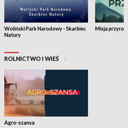
Woliński Park Narodowy - Skarbiec
Misja przyrod
Natury
ROLNICTWO I WIEŚ
Agro-szansa