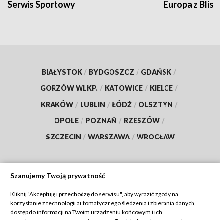
Serwis Sportowy
Europa z Blisk
BIAŁYSTOK
/
BYDGOSZCZ
/
GDAŃSK
/
GORZÓW WLKP.
/
KATOWICE
/
KIELCE
/
KRAKÓW
/
LUBLIN
/
ŁÓDŹ
/
OLSZTYN
/
OPOLE
/
POZNAŃ
/
RZESZÓW
/
SZCZECIN
/
WARSZAWA
/
WROCŁAW
Szanujemy Twoją prywatność
Dołącz do nas:
Kliknij "Akceptuję i przechodzę do serwisu", aby wyrazić zgody na
korzystanie z technologii automatycznego śledzenia i zbierania danych,
TVP
dostęp do informacji na Twoim urządzeniu końcowym i ich