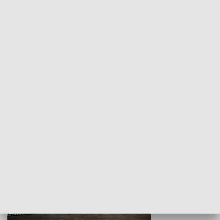
Z indeksem w ręku
Droga po suk
HISTORIA