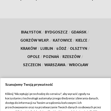
BIAŁYSTOK
/
BYDGOSZCZ
/
GDAŃSK
/
GORZÓW WLKP.
/
KATOWICE
/
KIELCE
/
KRAKÓW
/
LUBLIN
/
ŁÓDŹ
/
OLSZTYN
/
OPOLE
/
POZNAŃ
/
RZESZÓW
/
SZCZECIN
/
WARSZAWA
/
WROCŁAW
Szanujemy Twoją prywatność
Dołącz do nas:
Kliknij "Akceptuję i przechodzę do serwisu", aby wyrazić zgody na
korzystanie z technologii automatycznego śledzenia i zbierania danych,
TVP
dostęp do informacji na Twoim urządzeniu końcowym i ich
Abonament TVP
przechowywanie oraz na przetwarzanie Twoich danych osobowych przez
Regulamin TVP