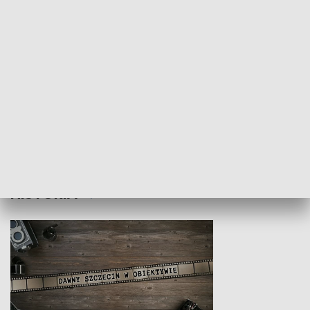
Z indeksem w ręku
Droga po suk
HISTORIA