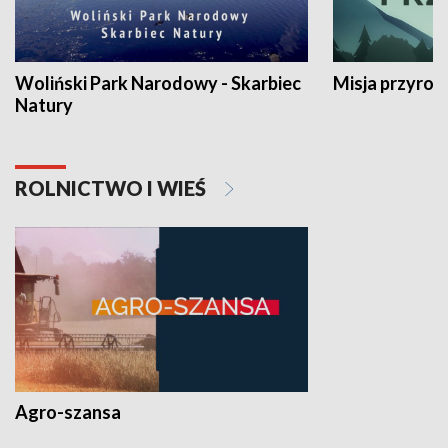
Woliński Park Narodowy - Skarbiec
Misja przyrod
Natury
ROLNICTWO I WIEŚ
Agro-szansa