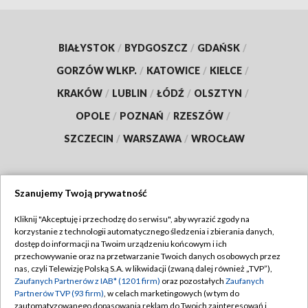
BIAŁYSTOK
/
BYDGOSZCZ
/
GDAŃSK
/
GORZÓW WLKP.
/
KATOWICE
/
KIELCE
/
KRAKÓW
/
LUBLIN
/
ŁÓDŹ
/
OLSZTYN
/
OPOLE
/
POZNAŃ
/
RZESZÓW
/
SZCZECIN
/
WARSZAWA
/
WROCŁAW
Szanujemy Twoją prywatność
Dołącz do nas:
Kliknij "Akceptuję i przechodzę do serwisu", aby wyrazić zgody na
korzystanie z technologii automatycznego śledzenia i zbierania danych,
TVP
dostęp do informacji na Twoim urządzeniu końcowym i ich
Abonament TVP
przechowywanie oraz na przetwarzanie Twoich danych osobowych przez
Regulamin TVP
nas, czyli Telewizję Polską S.A. w likwidacji (zwaną dalej również „TVP”),
Emisja w TVP
Polityka prywatności
Zaufanych Partnerów z IAB* (1201 firm)
oraz pozostałych
Zaufanych
Partnerów TVP (93 firm)
, w celach marketingowych (w tym do
Centrum informacji TVP
Moje zgody
zautomatyzowanego dopasowania reklam do Twoich zainteresowań i