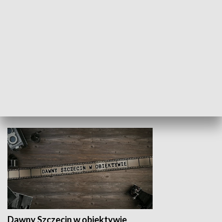
Z indeksem w ręku
Droga po suk
HISTORIA
Dawny Szczecin w obiektywie