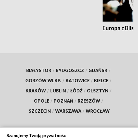
Europa z Blisk
BIAŁYSTOK
/
BYDGOSZCZ
/
GDAŃSK
/
GORZÓW WLKP.
/
KATOWICE
/
KIELCE
/
KRAKÓW
/
LUBLIN
/
ŁÓDŹ
/
OLSZTYN
/
OPOLE
/
POZNAŃ
/
RZESZÓW
/
SZCZECIN
/
WARSZAWA
/
WROCŁAW
Szanujemy Twoją prywatność