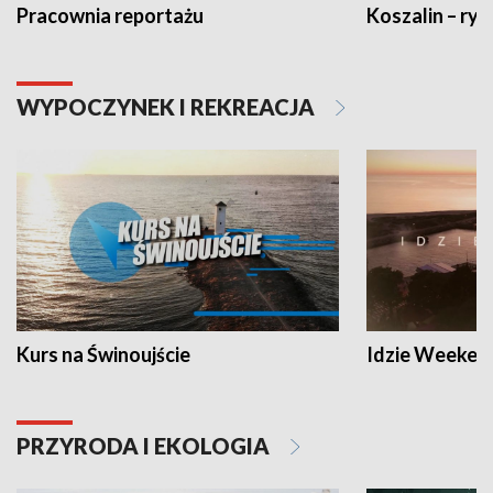
Pracownia reportażu
Koszalin – ryt
WYPOCZYNEK I REKREACJA
Kurs na Świnoujście
Idzie Weeken
PRZYRODA I EKOLOGIA