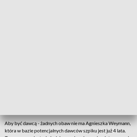
ankiety, a później pobierany jest wymaz z policzka lub
próbka krwi. Każda taka rejestracja to nowy potencjalny
bliźniak genetyczny w bazie. Dlatego decyzja musi być
przemyślana, bo w każdej chwili może zadzwonić telefon - i
padną te słowa - zostałeś dawcą.
– Wiadomo, że w momencie, kiedy
potencjalny dawca zrezygnuje z pomocy
innym - ma do tego prawo, jednak
pamiętajmy o tym, że po drugiej stronie
czeka ktoś na ratunek – mówi Bogna
Bartkiewicz z Publicznego Szpitala
Klinicznego nr 2 PUM w Szczecinie.
Aby być dawcą - żadnych obaw nie ma Agnieszka Weymann,
która w bazie potencjalnych dawców szpiku jest już 4 lata.