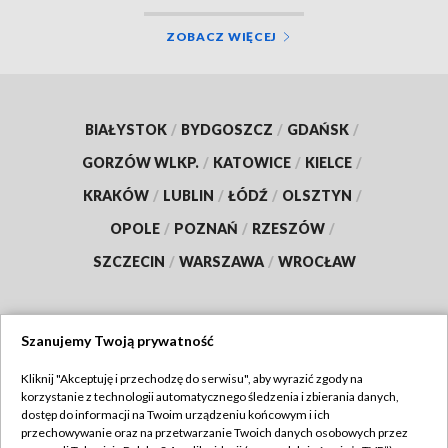
ZOBACZ WIĘCEJ
BIAŁYSTOK
/
BYDGOSZCZ
/
GDAŃSK
/
GORZÓW WLKP.
/
KATOWICE
/
KIELCE
/
KRAKÓW
/
LUBLIN
/
ŁÓDŹ
/
OLSZTYN
/
OPOLE
/
POZNAŃ
/
RZESZÓW
/
SZCZECIN
/
WARSZAWA
/
WROCŁAW
Szanujemy Twoją prywatność
Dołącz do nas:
Kliknij "Akceptuję i przechodzę do serwisu", aby wyrazić zgody na
korzystanie z technologii automatycznego śledzenia i zbierania danych,
TVP
dostęp do informacji na Twoim urządzeniu końcowym i ich
Abonament TVP
przechowywanie oraz na przetwarzanie Twoich danych osobowych przez
Regulamin TVP