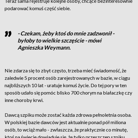
Teraz sama rejestruje kolejne osoby, chcące bezinteresownie
podarować komuś część siebie.
- Czekam, żeby ktoś do mnie zadzwonił -
byłoby to wielkie szczęście - mówi
Agnieszka Weymann.
Nie zdarza się to zbyt często, trzeba mieć świadomość, że
zaledwie 5 procent osób zarejestrowanych w bazie, w ciągu
najbliższych 10 lat - uratuje komuś życie. Do tej pory w ten
sposób udało się pomóc blisko 700 chorym na białaczkę czy
inne choroby krwi.
Dawcą szpiku może zostać każda zdrowa pełnoletnia osoba.
W polskiej bazie dawców jest aktualnie ponad pół miliona
osób, to wciąż mało - zwłaszcza, że praktycznie co minutę,
ktoś na świecie dowiaduje się, że tylko przeszczep szpiku