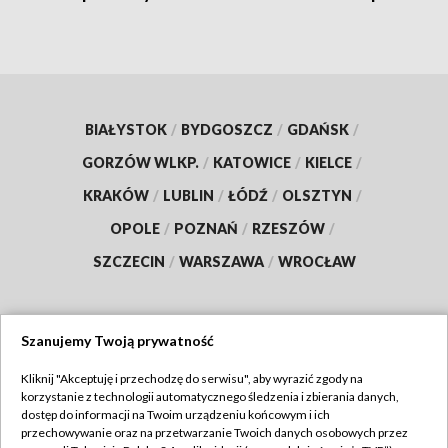
BIAŁYSTOK
/
BYDGOSZCZ
/
GDAŃSK
/
GORZÓW WLKP.
/
KATOWICE
/
KIELCE
/
KRAKÓW
/
LUBLIN
/
ŁÓDŹ
/
OLSZTYN
/
OPOLE
/
POZNAŃ
/
RZESZÓW
/
SZCZECIN
/
WARSZAWA
/
WROCŁAW
Szanujemy Twoją prywatność
Dołącz do nas:
Kliknij "Akceptuję i przechodzę do serwisu", aby wyrazić zgody na
korzystanie z technologii automatycznego śledzenia i zbierania danych,
TVP
dostęp do informacji na Twoim urządzeniu końcowym i ich
Abonament TVP
przechowywanie oraz na przetwarzanie Twoich danych osobowych przez
Regulamin TVP