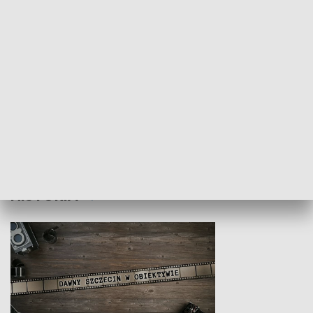
Z indeksem w ręku
Droga po suk
HISTORIA