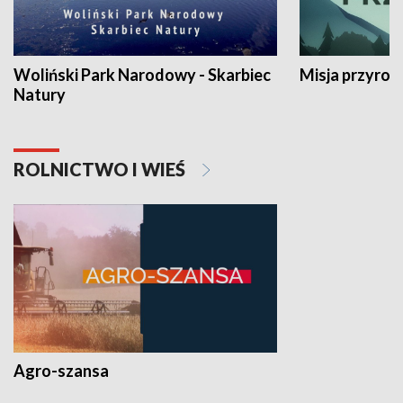
Woliński Park Narodowy - Skarbiec
Misja przyrod
Natury
ROLNICTWO I WIEŚ
Agro-szansa