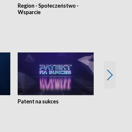
Region - Społeczeństwo -
Bez Barier
Wsparcie
Patent na sukces
Rolnictwo w 