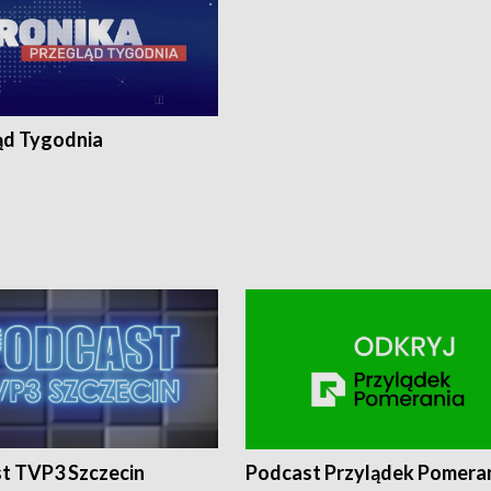
ąd Tygodnia
t TVP3 Szczecin
Podcast Przylądek Pomera