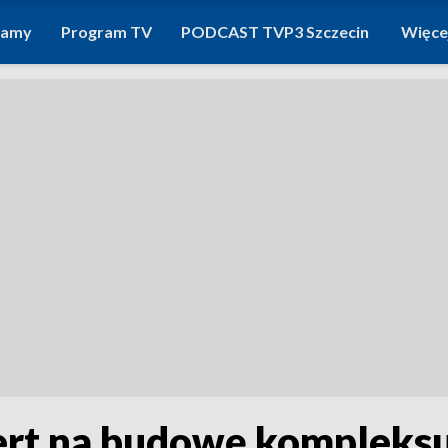
ramy
Program TV
PODCAST TVP3 Szczecin
Więce
ert na budowę kompleksu