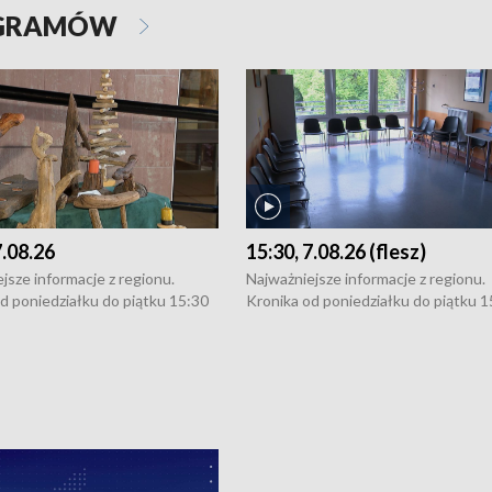
OGRAMÓW
7.08.26
15:30, 7.08.26 (flesz)
jsze informacje z regionu.
Najważniejsze informacje z regionu.
d poniedziałku do piątku 15:30
Kronika od poniedziałku do piątku 1
16:30 (+ rozmowa), 18:30, 21:30.
(flesz), 16:30 (+ rozmowa), 18:30, 21
y i święta 15:30 i 16:30
W weekendy i święta 15:30 i 16:30
8:30 i 21:30. Dziennikarze czekają
(flesz), 18:30 i 21:30. Dziennikarze c
a zgłoszenia: Szczecin - tel. 91-
na Państwa zgłoszenia: Szczecin - te
0, Koszalin - tel. 94-34-50-054,
4 8-10-400, Koszalin - tel. 94-34-50
ronika@tvp.pl.
e-mail: kronika@tvp.pl.