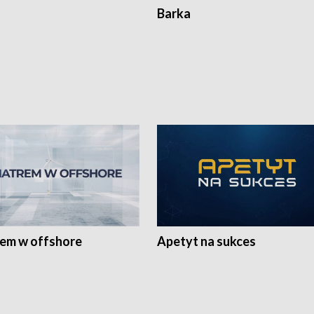
Barka
rem w offshore
Apetyt na sukces