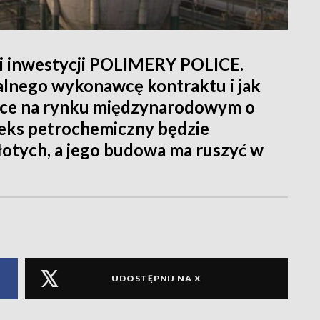
ji inwestycji POLIMERY POLICE.
alnego wykonawcę kontraktu i jak
jące na rynku międzynarodowym o
eks petrochemiczny będzie
łotych, a jego budowa ma ruszyć w
UDOSTĘPNIJ NA X