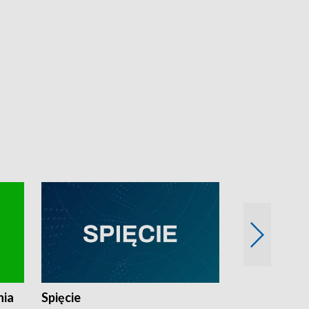
nia
Spięcie
Niedziałkow