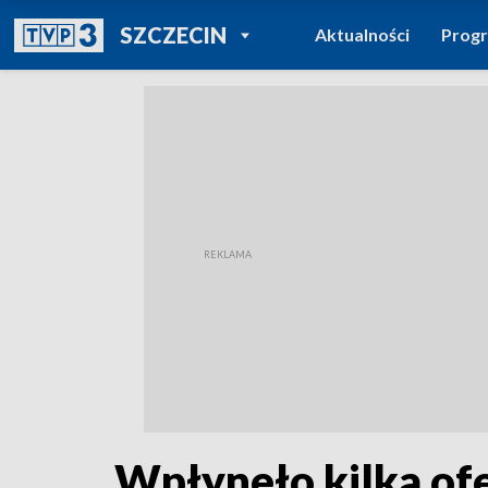
POWRÓT DO
SZCZECIN
Aktualności
Prog
TVP REGIONY
Wpłyneło kilka of