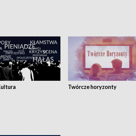
Kultura
Twórcze horyzonty