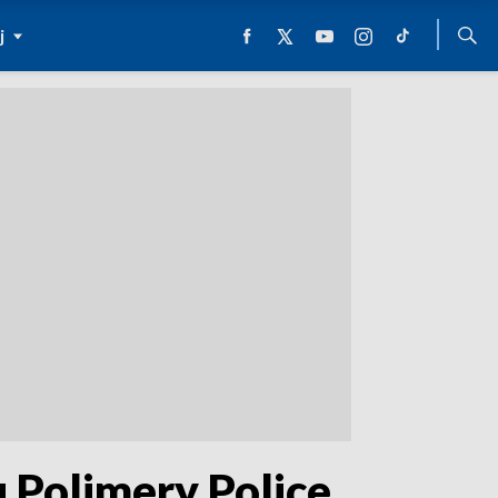
j
 Polimery Police