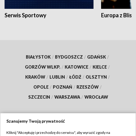
Serwis Sportowy
Europa z Blisk
BIAŁYSTOK
/
BYDGOSZCZ
/
GDAŃSK
/
GORZÓW WLKP.
/
KATOWICE
/
KIELCE
/
KRAKÓW
/
LUBLIN
/
ŁÓDŹ
/
OLSZTYN
/
OPOLE
/
POZNAŃ
/
RZESZÓW
/
SZCZECIN
/
WARSZAWA
/
WROCŁAW
Szanujemy Twoją prywatność
Dołącz do nas:
Kliknij "Akceptuję i przechodzę do serwisu", aby wyrazić zgody na