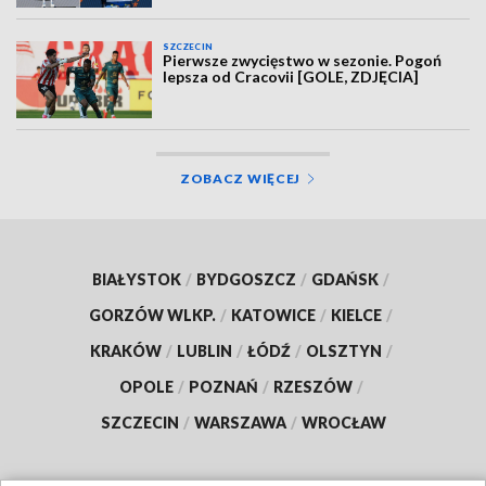
SZCZECIN
Pierwsze zwycięstwo w sezonie. Pogoń
lepsza od Cracovii [GOLE, ZDJĘCIA]
ZOBACZ WIĘCEJ
BIAŁYSTOK
/
BYDGOSZCZ
/
GDAŃSK
/
GORZÓW WLKP.
/
KATOWICE
/
KIELCE
/
KRAKÓW
/
LUBLIN
/
ŁÓDŹ
/
OLSZTYN
/
OPOLE
/
POZNAŃ
/
RZESZÓW
/
SZCZECIN
/
WARSZAWA
/
WROCŁAW