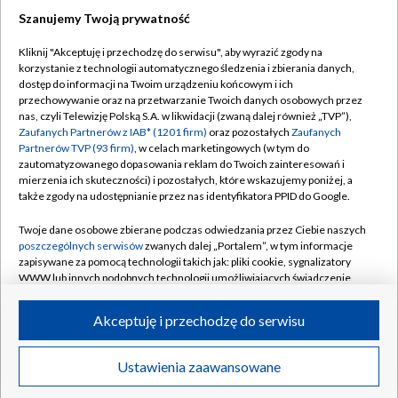
Szanujemy Twoją prywatność
Dołącz do nas:
Kliknij "Akceptuję i przechodzę do serwisu", aby wyrazić zgody na
korzystanie z technologii automatycznego śledzenia i zbierania danych,
TVP
dostęp do informacji na Twoim urządzeniu końcowym i ich
Abonament TVP
przechowywanie oraz na przetwarzanie Twoich danych osobowych przez
Regulamin TVP
nas, czyli Telewizję Polską S.A. w likwidacji (zwaną dalej również „TVP”),
Emisja w TVP
Polityka prywatności
Zaufanych Partnerów z IAB* (1201 firm)
oraz pozostałych
Zaufanych
Partnerów TVP (93 firm)
, w celach marketingowych (w tym do
Centrum informacji TVP
Moje zgody
zautomatyzowanego dopasowania reklam do Twoich zainteresowań i
mierzenia ich skuteczności) i pozostałych, które wskazujemy poniżej, a
Naziemna Telewizja Cyfrowa
Pomoc
także zgody na udostępnianie przez nas identyfikatora PPID do Google.
Sklep TVP
Biuro reklamy
Twoje dane osobowe zbierane podczas odwiedzania przez Ciebie naszych
Rada Programowa
Kontakt
poszczególnych serwisów
zwanych dalej „Portalem”, w tym informacje
zapisywane za pomocą technologii takich jak: pliki cookie, sygnalizatory
System NOS
WWW lub innych podobnych technologii umożliwiających świadczenie
dopasowanych i bezpiecznych usług, personalizację treści oraz reklam,
Informacje o nadawcy
Kanały
udostępnianie funkcji mediów społecznościowych oraz analizowanie
Akceptuję i przechodzę do serwisu
ruchu w Internecie.
Program dla prasy
©2026 Telewizja Polska S.A. w likwidacji
Biuro Reklamy
Twoje dane osobowe zbierane podczas odwiedzania przez Ciebie
Ustawienia zaawansowane
poszczególnych serwisów
na Portalu, takie jak adresy IP, identyfikatory
Ogłoszenie przetargowe
Twoich urządzeń końcowych i identyfikatory plików cookie, informacje o