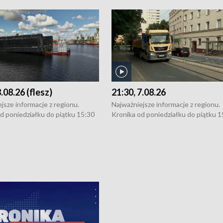
8.08.26 (flesz)
21:30, 7.08.26
jsze informacje z regionu.
Najważniejsze informacje z regionu.
d poniedziałku do piątku 15:30
Kronika od poniedziałku do piątku 1
16:30 (+ rozmowa), 18:30, 21:30.
(flesz), 16:30 (+ rozmowa), 18:30, 21
y i święta 15:30 i 16:30
W weekendy i święta 15:30 i 16:30
8:30 i 21:30. Dziennikarze czekają
(flesz), 18:30 i 21:30. Dziennikarze c
a zgłoszenia: Szczecin - tel. 91-
na Państwa zgłoszenia: Szczecin - te
0, Koszalin - tel. 94-34-50-054,
4 8-10-400, Koszalin - tel. 94-34-50
ronika@tvp.pl.
e-mail: kronika@tvp.pl.