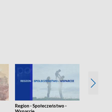
Region - Społeczeństwo -
Bez Barier
Wsparcie