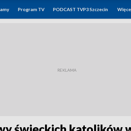
ramy
Program TV
PODCAST TVP3 Szczecin
Więce
ywy świeckich katolików