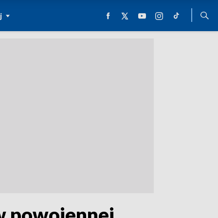
j
 w powojennej