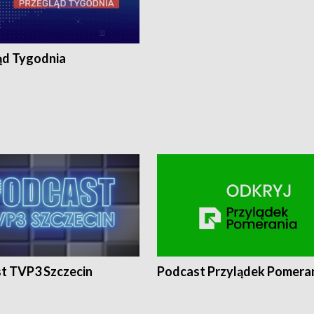
ąd Tygodnia
t TVP3 Szczecin
Podcast Przylądek Pomera