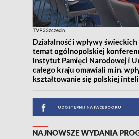
TVP3 Szczecin
Działalność i wpływy świeckich
temat ogólnopolskiej konferen
Instytut Pamięci Narodowej i U
całego kraju omawiali m.in. wp
kształtowanie się polskiej inteli
UDOSTĘPNIJ NA FACEBOOKU
NAJNOWSZE WYDANIA PR