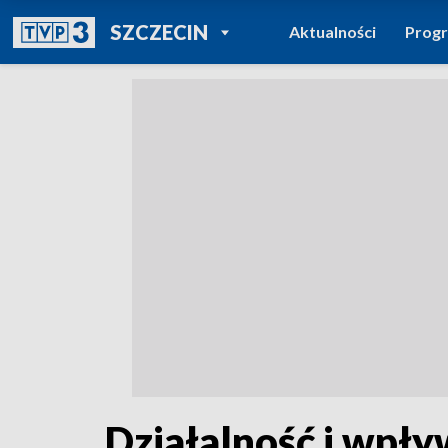
POWRÓT DO
SZCZECIN
Aktualności
Prog
TVP REGIONY
Działalność i wpł