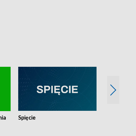
nia
Spięcie
Niedziałkow