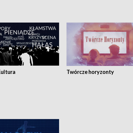
Kultura
Twórcze horyzonty