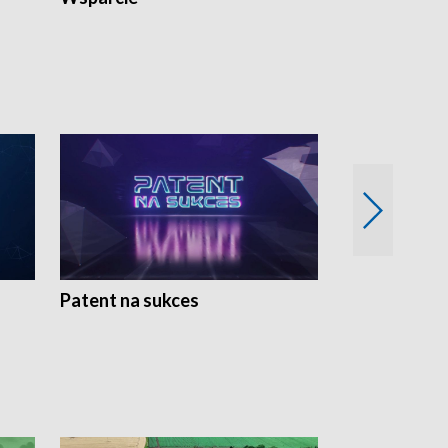
Patent na sukces
Rolnictwo w 