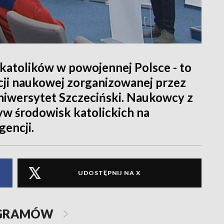
 katolików w powojennej Polsce - to
cji naukowej zorganizowanej przez
niwersytet Szczeciński. Naukowcy z
ływ środowisk katolickich na
gencji.
UDOSTĘPNIJ NA X
OGRAMÓW