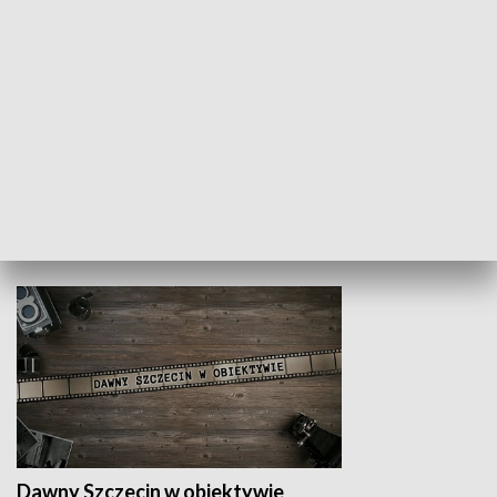
Z indeksem w ręku
Droga po suk
HISTORIA
Dawny Szczecin w obiektywie