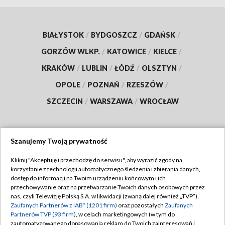
BIAŁYSTOK
/
BYDGOSZCZ
/
GDAŃSK
/
GORZÓW WLKP.
/
KATOWICE
/
KIELCE
/
KRAKÓW
/
LUBLIN
/
ŁÓDŹ
/
OLSZTYN
/
OPOLE
/
POZNAŃ
/
RZESZÓW
/
SZCZECIN
/
WARSZAWA
/
WROCŁAW
Szanujemy Twoją prywatność
Dołącz do nas:
Kliknij "Akceptuję i przechodzę do serwisu", aby wyrazić zgody na
korzystanie z technologii automatycznego śledzenia i zbierania danych,
TVP
dostęp do informacji na Twoim urządzeniu końcowym i ich
Abonament TVP
przechowywanie oraz na przetwarzanie Twoich danych osobowych przez
Regulamin TVP
nas, czyli Telewizję Polską S.A. w likwidacji (zwaną dalej również „TVP”),
Emisja w TVP
Polityka prywatności
Zaufanych Partnerów z IAB* (1201 firm)
oraz pozostałych
Zaufanych
Partnerów TVP (93 firm)
, w celach marketingowych (w tym do
Centrum informacji TVP
Moje zgody
zautomatyzowanego dopasowania reklam do Twoich zainteresowań i