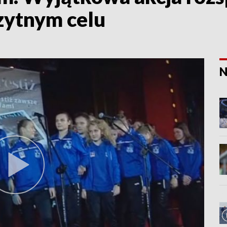
zytnym celu
N