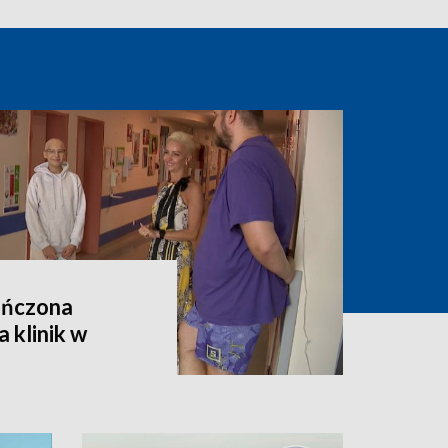
ończona
 klinik w