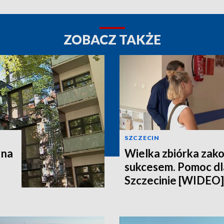
ZOBACZ TAKŻE
SZCZECIN
 na
Wielka zbiórka zak
sukcesem. Pomoc dla
Szczecinie [WIDEO]