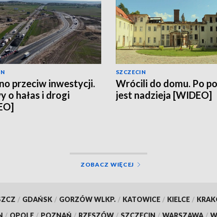
IN
SZCZECIN
no przeciw inwestycji.
Wrócili do domu. Po p
 o hałas i drogi
jest nadzieja [WIDEO]
EO]
ZOBACZ WIĘCEJ
SZCZ
/
GDAŃSK
/
GORZÓW WLKP.
/
KATOWICE
/
KIELCE
/
KRA
N
/
OPOLE
/
POZNAŃ
/
RZESZÓW
/
SZCZECIN
/
WARSZAWA
/
W