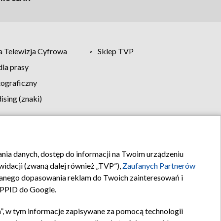
 Telewizja Cyfrowa
Sklep TVP
la prasy
tograficzny
sing (znaki)
klamy
Kontakt
rania danych, dostęp do informacji na Twoim urządzeniu
idacji (zwaną dalej również „TVP”),
Zaufanych Partnerów
anego dopasowania reklam do Twoich zainteresowań i
a PPID do Google.
”, w tym informacje zapisywane za pomocą technologii