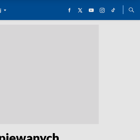
j
śpiewanych