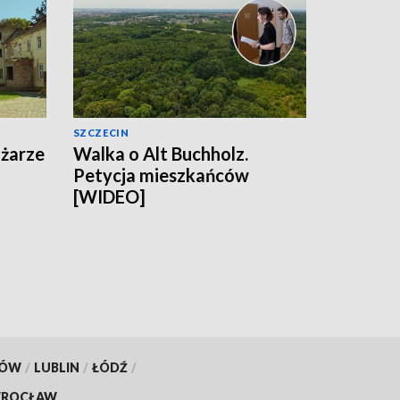
SZCZECIN
ożarze
Walka o Alt Buchholz.
Petycja mieszkańców
[WIDEO]
KÓW
/
LUBLIN
/
ŁÓDŹ
/
ROCŁAW