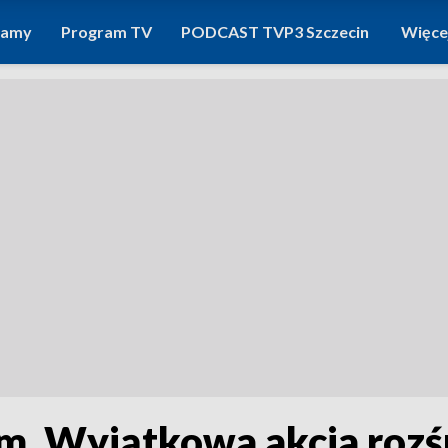
ramy
Program TV
PODCAST TVP3 Szczecin
Więce
um. Wyjątkowa akcja roz