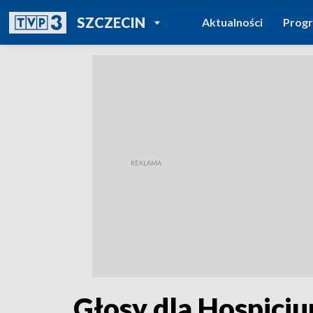
POWRÓT DO
SZCZECIN
Aktualności
Prog
TVP REGIONY
Głosy dla Hospicj