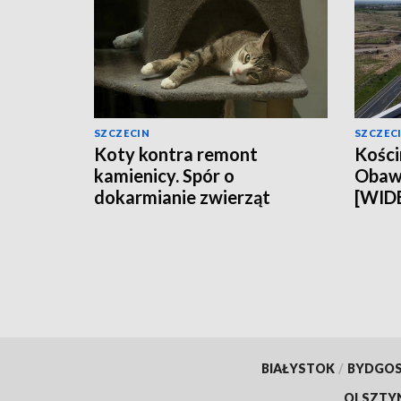
SZCZECIN
SZCZEC
Koty kontra remont
Kości
kamienicy. Spór o
Obawy
dokarmianie zwierząt
[WID
[WIDEO]
BIAŁYSTOK
/
BYDGO
OLSZTY