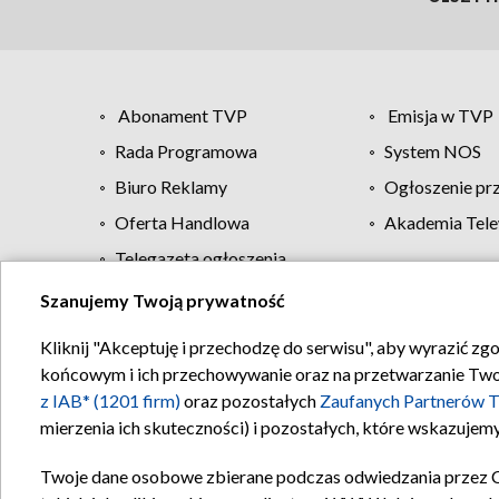
Abonament TVP
Emisja w TVP
Rada Programowa
System NOS
Biuro Reklamy
Ogłoszenie pr
Oferta Handlowa
Akademia Tele
Telegazeta ogłoszenia
Szanujemy Twoją prywatność
Regulamin TVP
Kliknij "Akceptuję i przechodzę do serwisu", aby wyrazić zg
końcowym i ich przechowywanie oraz na przetwarzanie Twoich
z IAB* (1201 firm)
oraz pozostałych
Zaufanych Partnerów T
mierzenia ich skuteczności) i pozostałych, które wskazujemy
Twoje dane osobowe zbierane podczas odwiedzania przez 