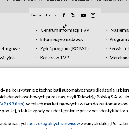
Dołącz do nas:
Centrum informacji TVP
Naziemna
Informacje o nadawcy
Program d
zetargowe
Zgłoś program (ROPAT)
Serwis fo
wizyjna
Kariera w TVP
Merchandi
Polityka prywatności
Moje zgody
Pomoc
Biuro re
ody na korzystanie z technologii automatycznego śledzenia i zbie
 danych osobowych przez nas, czyli Telewizję Polską S.A. w likw
VP (93 firm)
, w celach marketingowych (w tym do zautomatyzow
 poniżej, a także zgody na udostępnianie przez nas identyfikator
Ciebie naszych
poszczególnych serwisów
zwanych dalej „Portalem