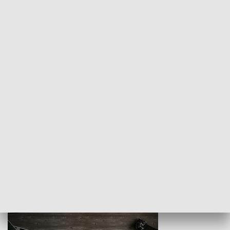
Z indeksem w ręku
Droga po suk
HISTORIA