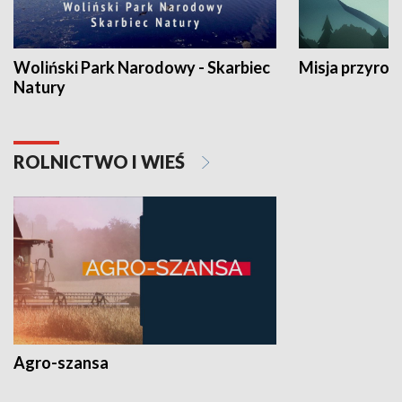
Woliński Park Narodowy - Skarbiec
Misja przyrod
Natury
ROLNICTWO I WIEŚ
Agro-szansa