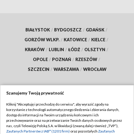
BIAŁYSTOK
/
BYDGOSZCZ
/
GDAŃSK
/
GORZÓW WLKP.
/
KATOWICE
/
KIELCE
/
KRAKÓW
/
LUBLIN
/
ŁÓDŹ
/
OLSZTYN
/
OPOLE
/
POZNAŃ
/
RZESZÓW
/
SZCZECIN
/
WARSZAWA
/
WROCŁAW
Szanujemy Twoją prywatność
Dołącz do nas:
Kliknij "Akceptuję i przechodzę do serwisu", aby wyrazić zgody na
korzystanie z technologii automatycznego śledzenia i zbierania danych,
TVP
dostęp do informacji na Twoim urządzeniu końcowym i ich
Abonament TVP
przechowywanie oraz na przetwarzanie Twoich danych osobowych przez
Regulamin TVP
nas, czyli Telewizję Polską S.A. w likwidacji (zwaną dalej również „TVP”),
Emisja w TVP
Polityka prywatności
Zaufanych Partnerów z IAB* (1201 firm)
oraz pozostałych
Zaufanych