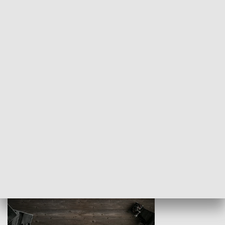
Z indeksem w ręku
Droga po suk
HISTORIA