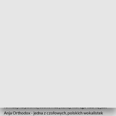
fot. TVP3 SZCZECIN
Wydarzenia dla seniorów serwuje też Dom Kultury
Słowianin. Najbliższy koncert organizowany przez
Słowianin odbędzie się w Klubie Delta 30 listopada.
Zagra zespół Closterkeller, jeden z czołowych
przedstawicieli tzw. "klimatycznego rocka".
CLOSTERKELLER to czołowy przedstawiciel nurtu tzw.
"klimatycznego" rocka, okrzyknięty mianem kultowej
formacji na polskiej scenie muzycznej, którego liderką jest
Anja Orthodox - jedna z czołowych, polskich wokalistek