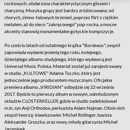
rockowych, obdarzona charakterystycznym głosem i
charyzmą. Muzyka grupy jest bardzo zróżnicowana; od
chorych, zimno-falowych brzmień, poprzez flirt z ciężkim
metalem, aż do nieco "zakręconego" pop-rocka, a mocne
akcenty stanowią monumentalne gotyckie kompozycje.
Po sześciu latach od ostatniego krążka "Bordeaux", zespół
zapowiada wydanie jesienią tego roku, kolejnego,
dziesiątego albumu studyjnego, którego wydawcą jest
Universal Music Polska. Materiał został już zarejestrowany
w studio „KULTOWE" Adama Toczko, który jest
jednocześnie jego producentem muzycznym. Oficjalna
premiera albumu „VIRIDIAN" odbędzie się 22 września
2017. Będzie to pierwszy album w nowym, odmłodzonym
składzie CLOSTERKELLER, gdzie w studio zadebiutował
m.in. syn Anji Orthodox, perkusista Adam Najman. Obok nich
zespół tworzą: klawiszowiec Michał Rollinger, basista
Aleksander Gruszka, oraz nowy, młody gitarzysta Michał
Jarominek.