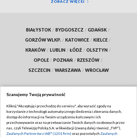
ZOBACZ WIĘCEJ
BIAŁYSTOK
/
BYDGOSZCZ
/
GDAŃSK
/
GORZÓW WLKP.
/
KATOWICE
/
KIELCE
/
KRAKÓW
/
LUBLIN
/
ŁÓDŹ
/
OLSZTYN
/
OPOLE
/
POZNAŃ
/
RZESZÓW
/
SZCZECIN
/
WARSZAWA
/
WROCŁAW
Szanujemy Twoją prywatność
Dołącz do nas:
Kliknij "Akceptuję i przechodzę do serwisu", aby wyrazić zgody na
korzystanie z technologii automatycznego śledzenia i zbierania danych,
TVP
dostęp do informacji na Twoim urządzeniu końcowym i ich
Abonament TVP
przechowywanie oraz na przetwarzanie Twoich danych osobowych przez
Regulamin TVP
nas, czyli Telewizję Polską S.A. w likwidacji (zwaną dalej również „TVP”),
Emisja w TVP
Polityka prywatności
Zaufanych Partnerów z IAB* (1201 firm)
oraz pozostałych
Zaufanych