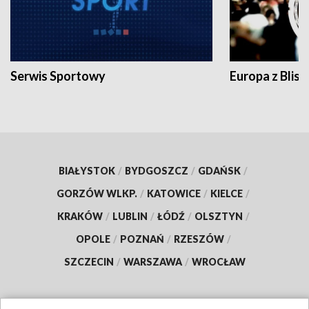
Serwis Sportowy
Europa z Blisk
BIAŁYSTOK
/
BYDGOSZCZ
/
GDAŃSK
/
GORZÓW WLKP.
/
KATOWICE
/
KIELCE
/
KRAKÓW
/
LUBLIN
/
ŁÓDŹ
/
OLSZTYN
/
OPOLE
/
POZNAŃ
/
RZESZÓW
/
SZCZECIN
/
WARSZAWA
/
WROCŁAW