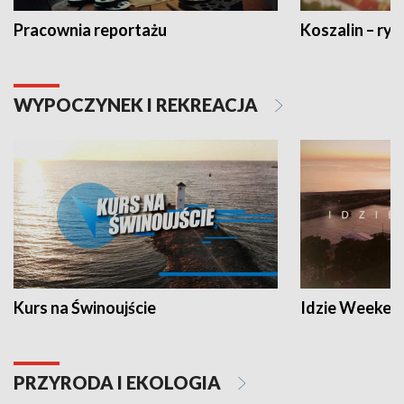
Pracownia reportażu
Koszalin – ryt
WYPOCZYNEK I REKREACJA
Kurs na Świnoujście
Idzie Weeken
PRZYRODA I EKOLOGIA