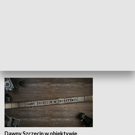
Z indeksem w ręku
Droga po suk
HISTORIA
Dawny Szczecin w obiektywie