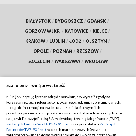
BIAŁYSTOK
/
BYDGOSZCZ
/
GDAŃSK
/
GORZÓW WLKP.
/
KATOWICE
/
KIELCE
/
KRAKÓW
/
LUBLIN
/
ŁÓDŹ
/
OLSZTYN
/
OPOLE
/
POZNAŃ
/
RZESZÓW
/
SZCZECIN
/
WARSZAWA
/
WROCŁAW
Szanujemy Twoją prywatność
Dołącz do nas:
Kliknij "Akceptuję i przechodzę do serwisu", aby wyrazić zgody na
korzystanie z technologii automatycznego śledzenia i zbierania danych,
TVP
dostęp do informacji na Twoim urządzeniu końcowym i ich
Abonament TVP
przechowywanie oraz na przetwarzanie Twoich danych osobowych przez
Regulamin TVP
nas, czyli Telewizję Polską S.A. w likwidacji (zwaną dalej również „TVP”),
Emisja w TVP
Polityka prywatności
Zaufanych Partnerów z IAB* (1201 firm)
oraz pozostałych
Zaufanych
Partnerów TVP (93 firm)
, w celach marketingowych (w tym do
Centrum informacji TVP
Moje zgody
zautomatyzowanego dopasowania reklam do Twoich zainteresowań i