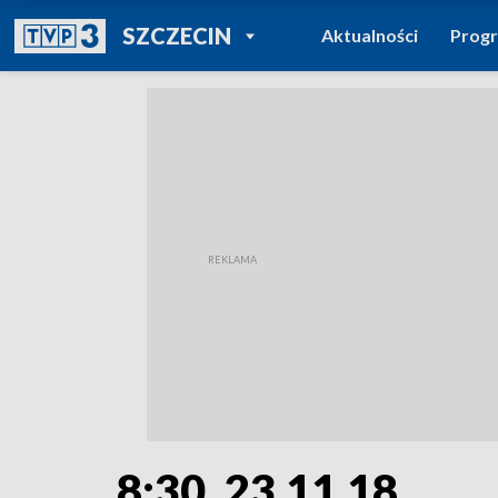
POWRÓT DO
SZCZECIN
Aktualności
Prog
TVP REGIONY
8:30, 23.11.18