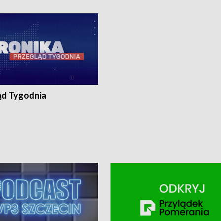
ronika@tvp.pl.
e-mail: kronika@tvp.pl.
ąd Tygodnia