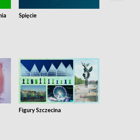
nia
Spięcie
Niedziałkow
Figury Szczecina