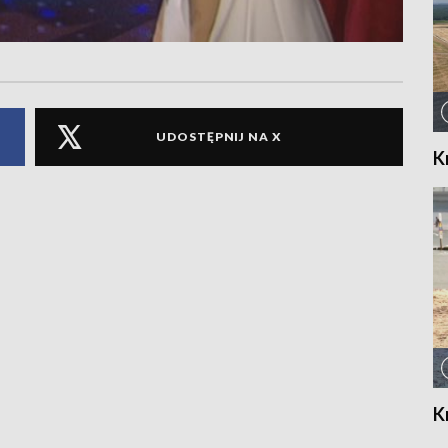
UDOSTĘPNIJ NA X
K
K