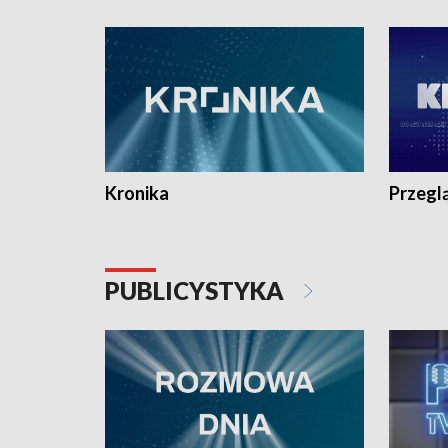
e-mail: kronika@tvp.pl.
e-mail: k
Kronika
Przegl
PUBLICYSTYKA