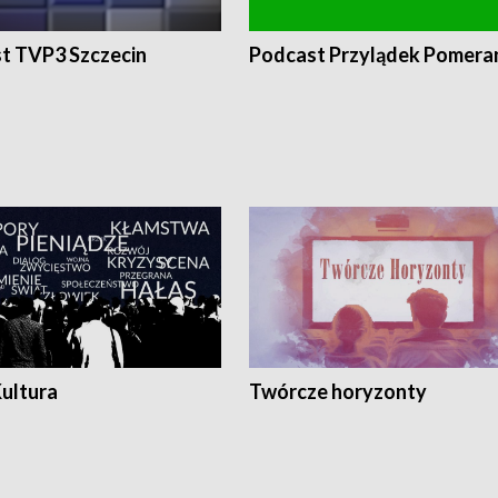
t TVP3 Szczecin
Podcast Przylądek Pomera
Kultura
Twórcze horyzonty