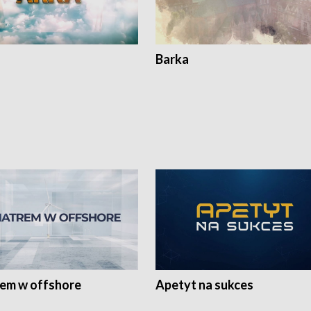
Barka
rem w offshore
Apetyt na sukces