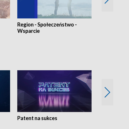
Region - Społeczeństwo -
Bez Barier
Wsparcie
Patent na sukces
Rolnictwo w 