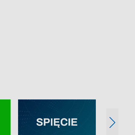
e-mail: kronika@tvp.pl.
e-mail: kronika@t