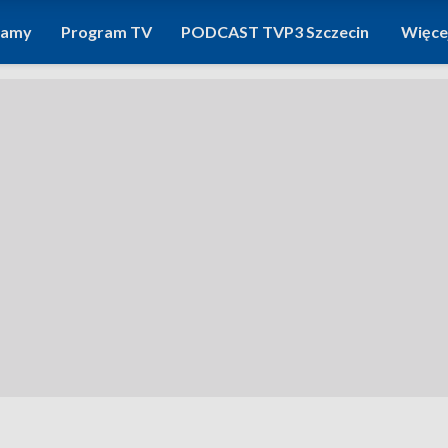
ramy
Program TV
PODCAST TVP3 Szczecin
Więce