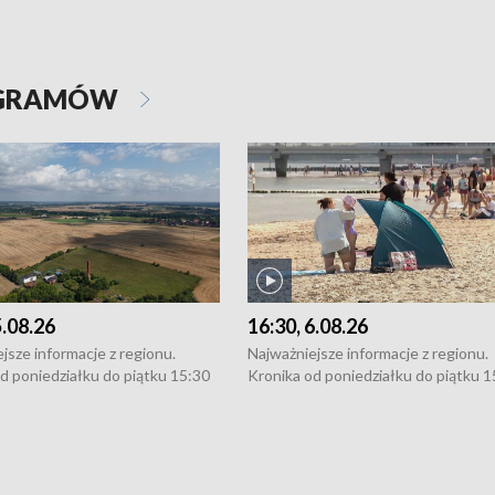
OGRAMÓW
5.08.26
16:30, 6.08.26
jsze informacje z regionu.
Najważniejsze informacje z regionu.
d poniedziałku do piątku 15:30
Kronika od poniedziałku do piątku 1
16:30 (+ rozmowa), 18:30, 21:30.
(flesz), 16:30 (+ rozmowa), 18:30, 21
y i święta 15:30 i 16:30
W weekendy i święta 15:30 i 16:30
8:30 i 21:30. Dziennikarze czekają
(flesz), 18:30 i 21:30. Dziennikarze c
a zgłoszenia: Szczecin - tel. 91-
na Państwa zgłoszenia: Szczecin - te
0, Koszalin - tel. 94-34-50-054,
4 8-10-400, Koszalin - tel. 94-34-50