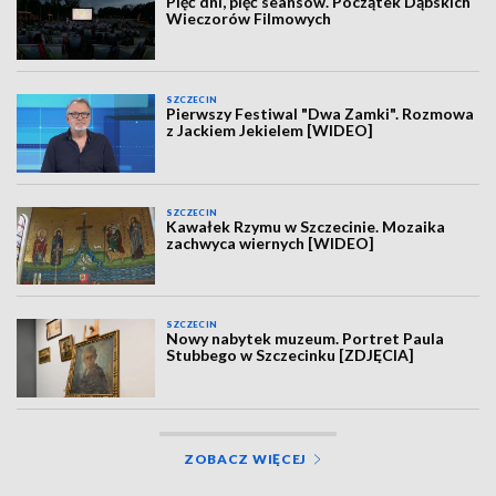
Pięć dni, pięć seansów. Początek Dąbskich
Wieczorów Filmowych
SZCZECIN
Pierwszy Festiwal "Dwa Zamki". Rozmowa
z Jackiem Jekielem [WIDEO]
SZCZECIN
Kawałek Rzymu w Szczecinie. Mozaika
zachwyca wiernych [WIDEO]
SZCZECIN
Nowy nabytek muzeum. Portret Paula
Stubbego w Szczecinku [ZDJĘCIA]
ZOBACZ WIĘCEJ