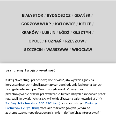
BIAŁYSTOK
/
BYDGOSZCZ
/
GDAŃSK
/
GORZÓW WLKP.
/
KATOWICE
/
KIELCE
/
KRAKÓW
/
LUBLIN
/
ŁÓDŹ
/
OLSZTYN
/
OPOLE
/
POZNAŃ
/
RZESZÓW
/
SZCZECIN
/
WARSZAWA
/
WROCŁAW
Szanujemy Twoją prywatność
Dołącz do nas:
Kliknij "Akceptuję i przechodzę do serwisu", aby wyrazić zgody na
korzystanie z technologii automatycznego śledzenia i zbierania danych,
TVP
dostęp do informacji na Twoim urządzeniu końcowym i ich
Abonament TVP
przechowywanie oraz na przetwarzanie Twoich danych osobowych przez
Regulamin TVP
nas, czyli Telewizję Polską S.A. w likwidacji (zwaną dalej również „TVP”),
Emisja w TVP
Polityka prywatności
Zaufanych Partnerów z IAB* (1201 firm)
oraz pozostałych
Zaufanych
Partnerów TVP (93 firm)
, w celach marketingowych (w tym do
Centrum informacji TVP
Moje zgody
zautomatyzowanego dopasowania reklam do Twoich zainteresowań i