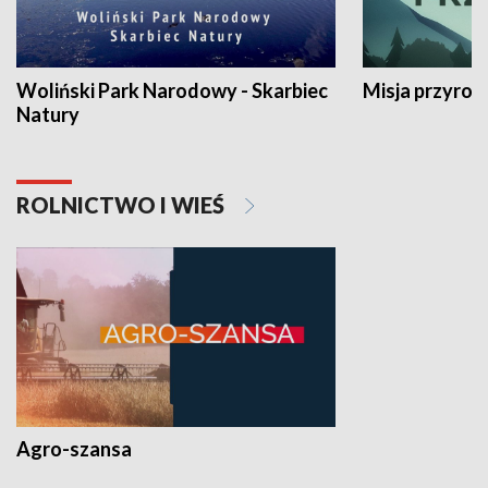
Woliński Park Narodowy - Skarbiec
Misja przyrod
Natury
ROLNICTWO I WIEŚ
Agro-szansa