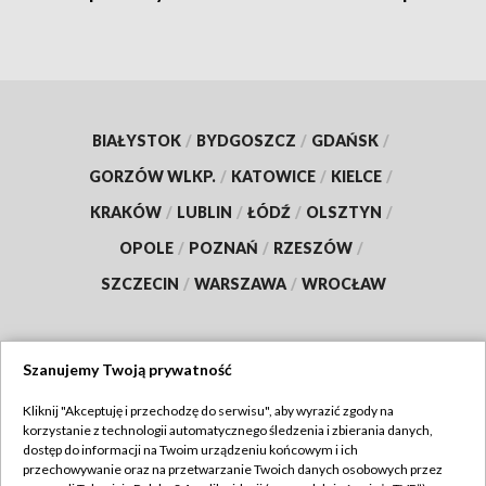
BIAŁYSTOK
/
BYDGOSZCZ
/
GDAŃSK
/
GORZÓW WLKP.
/
KATOWICE
/
KIELCE
/
KRAKÓW
/
LUBLIN
/
ŁÓDŹ
/
OLSZTYN
/
OPOLE
/
POZNAŃ
/
RZESZÓW
/
SZCZECIN
/
WARSZAWA
/
WROCŁAW
Szanujemy Twoją prywatność
Dołącz do nas:
Kliknij "Akceptuję i przechodzę do serwisu", aby wyrazić zgody na
korzystanie z technologii automatycznego śledzenia i zbierania danych,
TVP
dostęp do informacji na Twoim urządzeniu końcowym i ich
Abonament TVP
przechowywanie oraz na przetwarzanie Twoich danych osobowych przez
Regulamin TVP