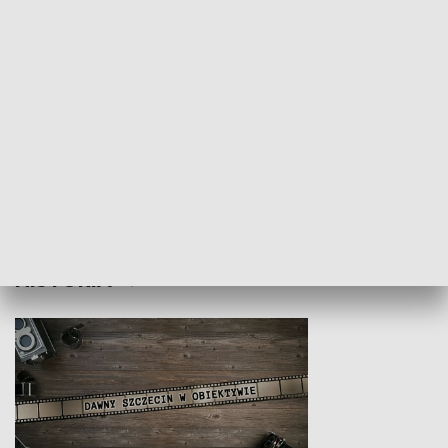
Z indeksem w ręku
Droga po suk
HISTORIA