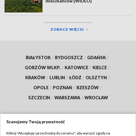
mieszkańców [WIDEO]
ZOBACZ WIĘCEJ
BIAŁYSTOK
/
BYDGOSZCZ
/
GDAŃSK
/
GORZÓW WLKP.
/
KATOWICE
/
KIELCE
/
KRAKÓW
/
LUBLIN
/
ŁÓDŹ
/
OLSZTYN
/
OPOLE
/
POZNAŃ
/
RZESZÓW
/
SZCZECIN
/
WARSZAWA
/
WROCŁAW
Szanujemy Twoją prywatność
Dołącz do nas:
Kliknij "Akceptuję i przechodzę do serwisu", aby wyrazić zgody na