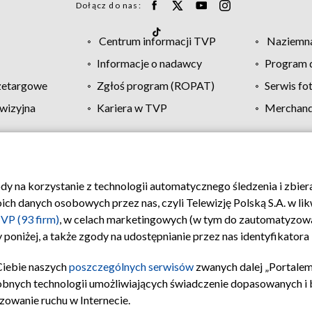
Dołącz do nas:
Centrum informacji TVP
Naziemna
Informacje o nadawcy
Program d
zetargowe
Zgłoś program (ROPAT)
Serwis fo
wizyjna
Kariera w TVP
Merchandi
Polityka prywatności
Moje zgody
Pomoc
Biuro re
ody na korzystanie z technologii automatycznego śledzenia i zbie
 danych osobowych przez nas, czyli Telewizję Polską S.A. w likw
VP (93 firm)
, w celach marketingowych (w tym do zautomatyzow
 poniżej, a także zgody na udostępnianie przez nas identyfikator
Ciebie naszych
poszczególnych serwisów
zwanych dalej „Portalem
obnych technologii umożliwiających świadczenie dopasowanych i be
zowanie ruchu w Internecie.