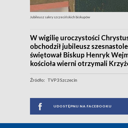
Jubileusz sakry szczecińskich biskupów
W wigilię uroczystości Chrystu
obchodził jubileusz szesnastole
świętował Biskup Henryk Wejman
kościoła wierni otrzymali Krzyże
Źródło:
TVP3 Szczecin
UDOSTĘPNIJ NA FACEBOOKU