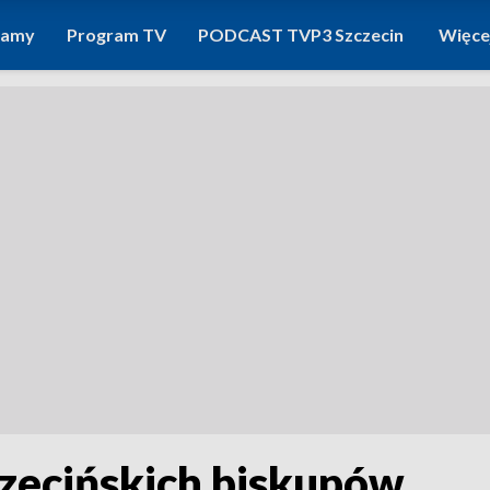
ramy
Program TV
PODCAST TVP3 Szczecin
Więce
czecińskich biskupów