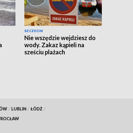
SZCZECIN
Nie wszędzie wejdziesz do
a
wody. Zakaz kąpieli na
sześciu plażach
KÓW
/
LUBLIN
/
ŁÓDŹ
/
ROCŁAW