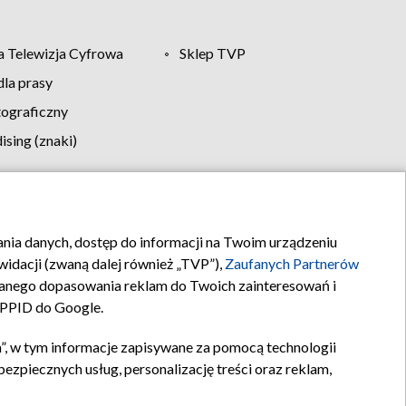
 Telewizja Cyfrowa
Sklep TVP
la prasy
tograficzny
sing (znaki)
klamy
Kontakt
rania danych, dostęp do informacji na Twoim urządzeniu
idacji (zwaną dalej również „TVP”),
Zaufanych Partnerów
anego dopasowania reklam do Twoich zainteresowań i
a PPID do Google.
”, w tym informacje zapisywane za pomocą technologii
zpiecznych usług, personalizację treści oraz reklam,