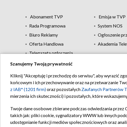
Abonament TVP
Emisja w TVP
Rada Programowa
System NOS
Biuro Reklamy
Ogłoszenie pr
Oferta Handlowa
Akademia Tele
Telegazeta ogłoszenia
Szanujemy Twoją prywatność
Regulamin TVP
Kliknij "Akceptuję i przechodzę do serwisu", aby wyrazić zg
końcowym i ich przechowywanie oraz na przetwarzanie Twoich
z IAB* (1201 firm)
oraz pozostałych
Zaufanych Partnerów T
mierzenia ich skuteczności) i pozostałych, które wskazujemy
Twoje dane osobowe zbierane podczas odwiedzania przez 
takich jak: pliki cookie, sygnalizatory WWW lub innych pod
udostępnianie funkcji mediów społecznościowych oraz anali