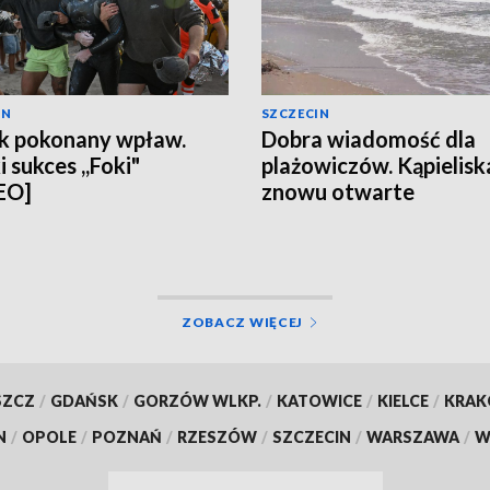
IN
SZCZECIN
k pokonany wpław.
Dobra wiadomość dla
 sukces ,,Foki"
plażowiczów. Kąpielisk
EO]
znowu otwarte
ZOBACZ WIĘCEJ
SZCZ
/
GDAŃSK
/
GORZÓW WLKP.
/
KATOWICE
/
KIELCE
/
KRA
N
/
OPOLE
/
POZNAŃ
/
RZESZÓW
/
SZCZECIN
/
WARSZAWA
/
W