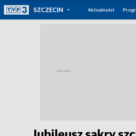
POWRÓT DO
SZCZECIN
Aktualności
Prog
TVP REGIONY
Jubileusz sakry sz