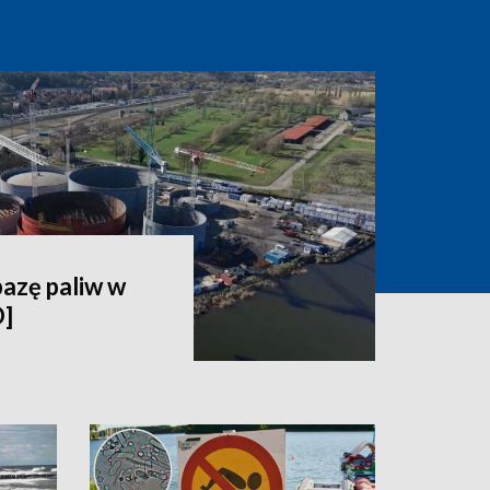
bazę paliw w
O]