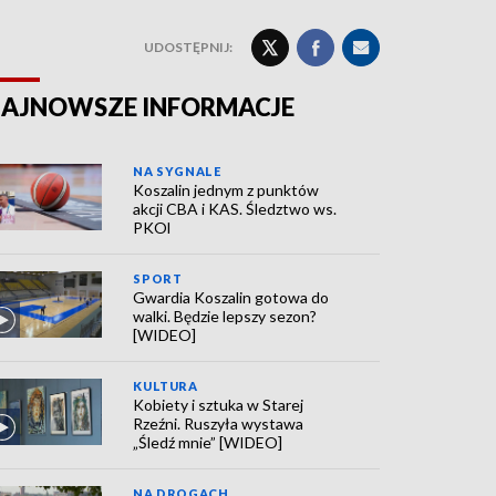
UDOSTĘPNIJ:
AJNOWSZE INFORMACJE
NA SYGNALE
Koszalin jednym z punktów
akcji CBA i KAS. Śledztwo ws.
PKOl
SPORT
Gwardia Koszalin gotowa do
walki. Będzie lepszy sezon?
[WIDEO]
KULTURA
Kobiety i sztuka w Starej
Rzeźni. Ruszyła wystawa
„Śledź mnie” [WIDEO]
NA DROGACH