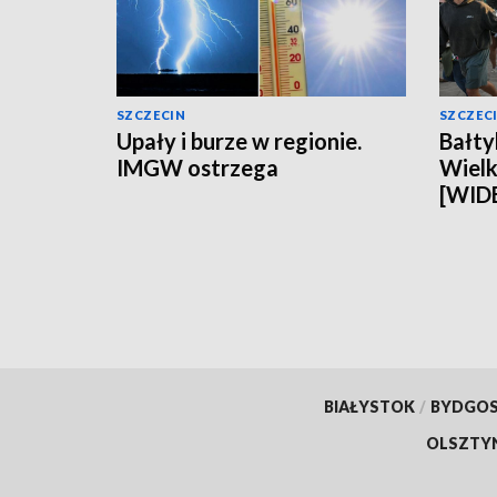
SZCZECIN
SZCZEC
Upały i burze w regionie.
Bałty
IMGW ostrzega
Wielki
[WID
BIAŁYSTOK
/
BYDGO
OLSZTY