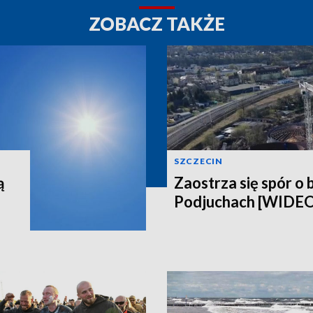
ZOBACZ TAKŻE
SZCZECIN
ą
Zaostrza się spór o 
Podjuchach [WIDE