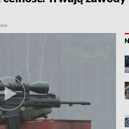
SKIE
N