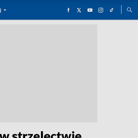
j
 w strzelectwie