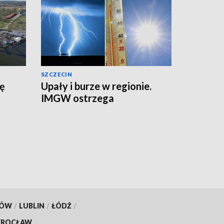
SZCZECIN
zę
Upały i burze w regionie.
IMGW ostrzega
KÓW
/
LUBLIN
/
ŁÓDŹ
/
ROCŁAW