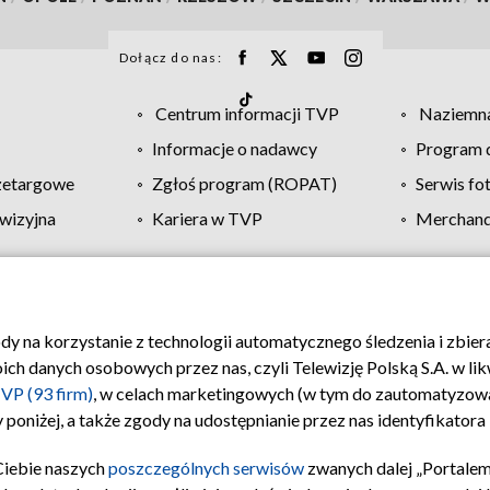
Dołącz do nas:
Centrum informacji TVP
Naziemna
Informacje o nadawcy
Program d
zetargowe
Zgłoś program (ROPAT)
Serwis fo
wizyjna
Kariera w TVP
Merchandi
Polityka prywatności
Moje zgody
Pomoc
Biuro re
ody na korzystanie z technologii automatycznego śledzenia i zbie
 danych osobowych przez nas, czyli Telewizję Polską S.A. w likw
VP (93 firm)
, w celach marketingowych (w tym do zautomatyzow
 poniżej, a także zgody na udostępnianie przez nas identyfikator
Ciebie naszych
poszczególnych serwisów
zwanych dalej „Portalem