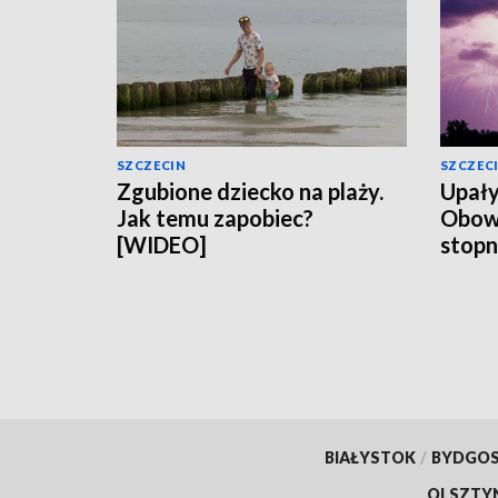
SZCZECIN
SZCZEC
Zgubione dziecko na plaży.
Upały
Jak temu zapobiec?
Obowią
[WIDEO]
stopn
BIAŁYSTOK
/
BYDGO
OLSZTY