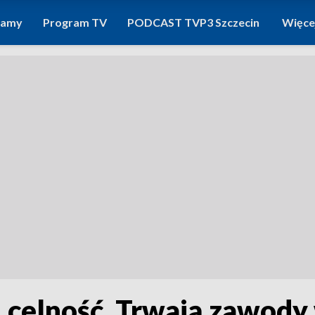
ramy
Program TV
PODCAST TVP3 Szczecin
Więce
, celność. Trwają zawody