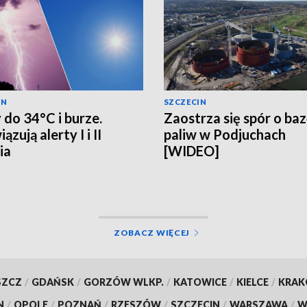
IN
SZCZECIN
 do 34°C i burze.
Zaostrza się spór o ba
zują alerty I i II
paliw w Podjuchach
ia
[WIDEO]
ZOBACZ WIĘCEJ
SZCZ
/
GDAŃSK
/
GORZÓW WLKP.
/
KATOWICE
/
KIELCE
/
KRA
N
/
OPOLE
/
POZNAŃ
/
RZESZÓW
/
SZCZECIN
/
WARSZAWA
/
W