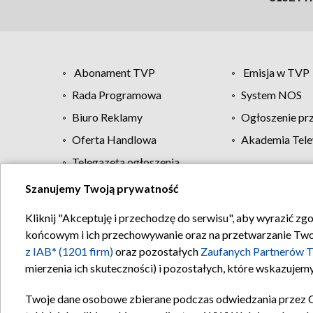
Abonament TVP
Emisja w TVP
Rada Programowa
System NOS
Biuro Reklamy
Ogłoszenie pr
Oferta Handlowa
Akademia Tele
Telegazeta ogłoszenia
Szanujemy Twoją prywatność
Regulamin TVP
Kliknij "Akceptuję i przechodzę do serwisu", aby wyrazić zg
końcowym i ich przechowywanie oraz na przetwarzanie Twoich
z IAB* (1201 firm)
oraz pozostałych
Zaufanych Partnerów T
mierzenia ich skuteczności) i pozostałych, które wskazujemy
Twoje dane osobowe zbierane podczas odwiedzania przez 