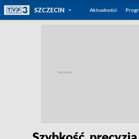
POWRÓT DO
SZCZECIN
Aktualności
Prog
TVP REGIONY
Szybkość, precyzja