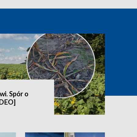
wi. Spór o
IDEO]