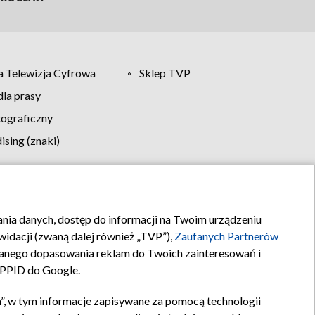
 Telewizja Cyfrowa
Sklep TVP
la prasy
tograficzny
sing (znaki)
klamy
Kontakt
rania danych, dostęp do informacji na Twoim urządzeniu
idacji (zwaną dalej również „TVP”),
Zaufanych Partnerów
anego dopasowania reklam do Twoich zainteresowań i
a PPID do Google.
”, w tym informacje zapisywane za pomocą technologii