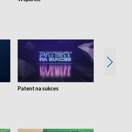
Patent na sukces
Rolnictwo w 