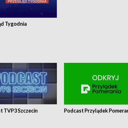
ąd Tygodnia
t TVP3 Szczecin
Podcast Przylądek Pomera