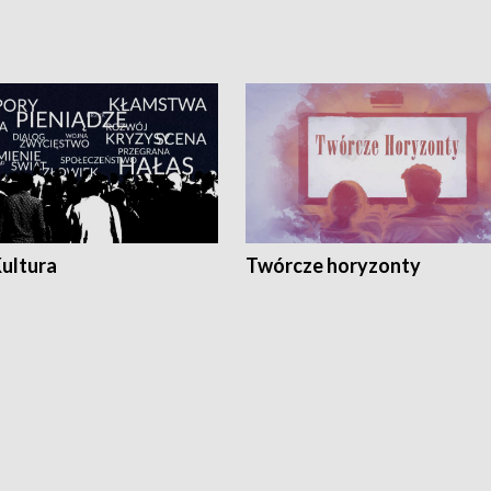
Kultura
Twórcze horyzonty