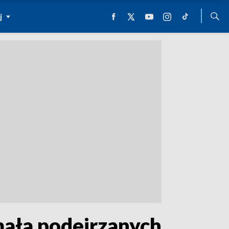
j
mała podejrzanych