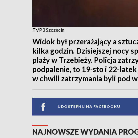
TVP3 Szczecin
Widok był przerażający a sztuc
kilka godzin. Dzisiejszej nocy 
plaży w Trzebieży. Policja zat
podpalenie, to 19-sto i 22-late
w chwili zatrzymania byli pod
UDOSTĘPNIJ NA FACEBOOKU
NAJNOWSZE WYDANIA PR