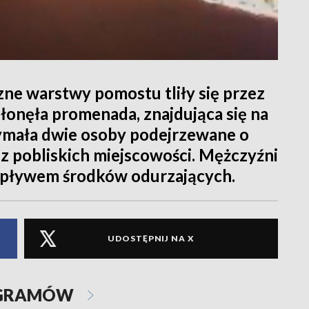
zne warstwy pomostu tliły się przez
spłonęła promenada, znajdująca się na
rzymała dwie osoby podejrzewane o
k z pobliskich miejscowości. Mężczyźni
 wpływem środków odurzających.
UDOSTĘPNIJ NA X
OGRAMÓW