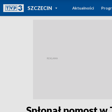
POWRÓT DO
SZCZECIN
Aktualności
Prog
TVP REGIONY
Spłonął pomost w T