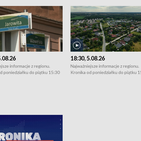
5.08.26
18:30, 5.08.26
jsze informacje z regionu.
Najważniejsze informacje z regionu.
d poniedziałku do piątku 15:30
Kronika od poniedziałku do piątku 1
16:30 (+ rozmowa), 18:30, 21:30.
(flesz), 16:30 (+ rozmowa), 18:30, 21
y i święta 15:30 i 16:30
W weekendy i święta 15:30 i 16:30
8:30 i 21:30. Dziennikarze czekają
(flesz), 18:30 i 21:30. Dziennikarze c
a zgłoszenia: Szczecin - tel. 91-
na Państwa zgłoszenia: Szczecin - te
0, Koszalin - tel. 94-34-50-054,
4 8-10-400, Koszalin - tel. 94-34-50
ronika@tvp.pl.
e-mail: kronika@tvp.pl.