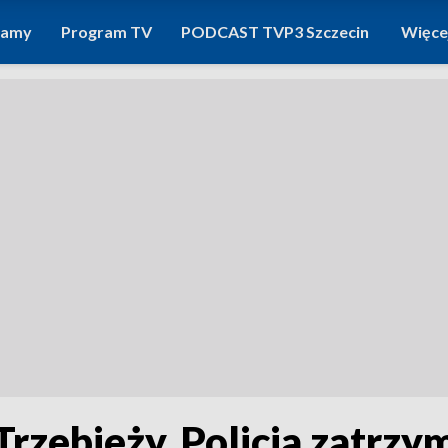
ramy
Program TV
PODCAST TVP3 Szczecin
Więce
rzebieży. Policja zatrzy