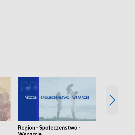
Region - Społeczeństwo -
Bez Barier
Wsparcie