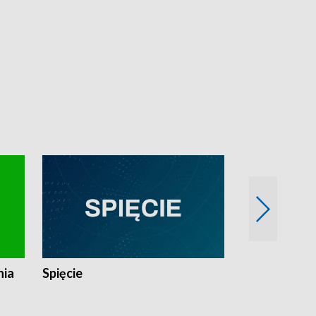
nia
Spięcie
Niedziałkow