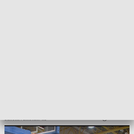
POWRÓT DO
SZCZECIN
TVP REGIONY
Pierwsze zwycięstwo od prawie dwóch
miesięcy. AZS Koszalin wygrywa z Rosą
Radom
2018-11-25
Sławomir Pankowski / ms