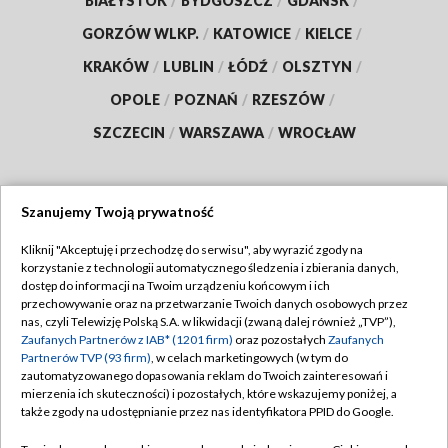
BIAŁYSTOK
/
BYDGOSZCZ
/
GDAŃSK
/
GORZÓW WLKP.
/
KATOWICE
/
KIELCE
/
KRAKÓW
/
LUBLIN
/
ŁÓDŹ
/
OLSZTYN
/
OPOLE
/
POZNAŃ
/
RZESZÓW
/
SZCZECIN
/
WARSZAWA
/
WROCŁAW
Szanujemy Twoją prywatność
Dołącz do nas:
Kliknij "Akceptuję i przechodzę do serwisu", aby wyrazić zgody na
korzystanie z technologii automatycznego śledzenia i zbierania danych,
TVP
dostęp do informacji na Twoim urządzeniu końcowym i ich
Abonament TVP
przechowywanie oraz na przetwarzanie Twoich danych osobowych przez
Regulamin TVP
nas, czyli Telewizję Polską S.A. w likwidacji (zwaną dalej również „TVP”),
Emisja w TVP
Polityka prywatności
Zaufanych Partnerów z IAB* (1201 firm)
oraz pozostałych
Zaufanych
Partnerów TVP (93 firm)
, w celach marketingowych (w tym do
Centrum informacji TVP
Moje zgody
zautomatyzowanego dopasowania reklam do Twoich zainteresowań i
mierzenia ich skuteczności) i pozostałych, które wskazujemy poniżej, a
Naziemna Telewizja Cyfrowa
Pomoc
także zgody na udostępnianie przez nas identyfikatora PPID do Google.
Sklep TVP
Biuro reklamy