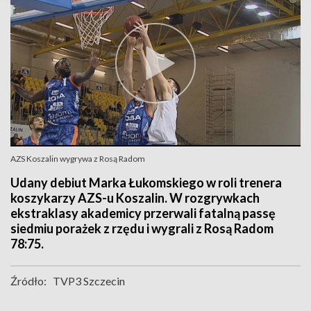
AZS Koszalin wygrywa z Rosą Radom
Udany debiut Marka Łukomskiego w roli trenera
koszykarzy AZS-u Koszalin. W rozgrywkach
ekstraklasy akademicy przerwali fatalną passę
siedmiu porażek z rzędu i wygrali z Rosą Radom
78:75.
Źródło:
TVP3 Szczecin