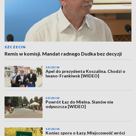
SZCZECIN
Remis w komisji. Mandat radnego Dudka bez decyzji
SZCZECIN
Apel do prezydenta Koszalina. Chodzi o
Iwano-Frankiwsk [WIDEO]
SZCZECIN
Powrót Łaz do Mielna. Sianów nie
odpuszcza [WIDEO]
SZCZECIN
Koniec sporu o Łazy. Miejscowość wróci