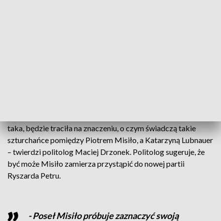
spodziewał się takiej decyzji przewodniczącej. - Nie dziwię
się przewodniczącej Lubnauer, że w końcu podjęła tą decyzję,
bo poseł Misiło od półtora roku prowadził swoją, własną
politykę medialną – powiedział poseł, Radosław Lubczyk.
Ostatni przeprowadzony przez IBRIS sondaż daje
Nowoczesnej 3,8 proc. poparcia i miejsce poza Parlamentem.
Piotr Misiło wraz Ryszardem Petru zakładali Nowoczesną
jako alternatywę dla PO, po czasie okazało się, że to
"przystawka" Platformy Obywatelskiej. - Nowoczesna, jako
taka, będzie traciła na znaczeniu, o czym świadczą takie
szturchańce pomiędzy Piotrem Misiło, a Katarzyną Lubnauer
– twierdzi politolog Maciej Drzonek. Politolog sugeruje, że
być może Misiło zamierza przystąpić do nowej partii
Ryszarda Petru.
- Poseł Misiło próbuje zaznaczyć swoją