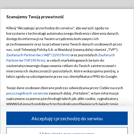
Szanujemy Twoją prywatność
Dołącz do nas:
Kliknij "Akceptuję i przechodzę do serwisu", aby wyrazić zgody na
korzystanie z technologii automatycznego śledzenia i zbierania danych,
TVP
dostęp do informacji na Twoim urządzeniu końcowym i ich
Abonament TVP
przechowywanie oraz na przetwarzanie Twoich danych osobowych przez
Regulamin TVP
nas, czyli Telewizję Polską S.A. w likwidacji (zwaną dalej również „TVP”),
Emisja w TVP
Polityka prywatności
Zaufanych Partnerów z IAB* (1201 firm)
oraz pozostałych
Zaufanych
Partnerów TVP (93 firm)
, w celach marketingowych (w tym do
Centrum informacji TVP
Moje zgody
zautomatyzowanego dopasowania reklam do Twoich zainteresowań i
mierzenia ich skuteczności) i pozostałych, które wskazujemy poniżej, a
Naziemna Telewizja Cyfrowa
Pomoc
także zgody na udostępnianie przez nas identyfikatora PPID do Google.
Sklep TVP
Biuro reklamy
Twoje dane osobowe zbierane podczas odwiedzania przez Ciebie naszych
Rada Programowa
Kontakt
poszczególnych serwisów
zwanych dalej „Portalem”, w tym informacje
zapisywane za pomocą technologii takich jak: pliki cookie, sygnalizatory
System NOS
WWW lub innych podobnych technologii umożliwiających świadczenie
dopasowanych i bezpiecznych usług, personalizację treści oraz reklam,
Informacje o nadawcy
Kanały
udostępnianie funkcji mediów społecznościowych oraz analizowanie
Akceptuję i przechodzę do serwisu
ruchu w Internecie.
Program dla prasy
©2026 Telewizja Polska S.A. w likwidacji
Biuro Reklamy
Twoje dane osobowe zbierane podczas odwiedzania przez Ciebie
Ustawienia zaawansowane