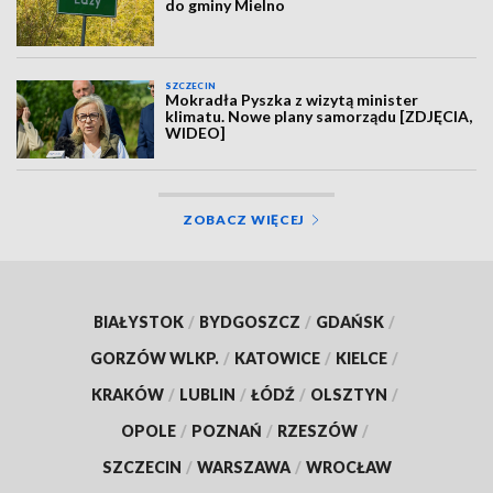
do gminy Mielno
SZCZECIN
Mokradła Pyszka z wizytą minister
klimatu. Nowe plany samorządu [ZDJĘCIA,
WIDEO]
ZOBACZ WIĘCEJ
BIAŁYSTOK
/
BYDGOSZCZ
/
GDAŃSK
/
GORZÓW WLKP.
/
KATOWICE
/
KIELCE
/
KRAKÓW
/
LUBLIN
/
ŁÓDŹ
/
OLSZTYN
/
OPOLE
/
POZNAŃ
/
RZESZÓW
/
SZCZECIN
/
WARSZAWA
/
WROCŁAW