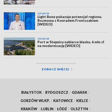
SZCZECIN
Light Bone pokazuje potencjał regionu.
Rozmowa z Konradem Frontczakiem
[WIDEO]
SZCZECIN
Port w Stepnicy nabierze blasku. 6 mln zł
na modernizację [WIDEO]
ZOBACZ WIĘCEJ
BIAŁYSTOK
/
BYDGOSZCZ
/
GDAŃSK
/
GORZÓW WLKP.
/
KATOWICE
/
KIELCE
/
KRAKÓW
/
LUBLIN
/
ŁÓDŹ
/
OLSZTYN
/