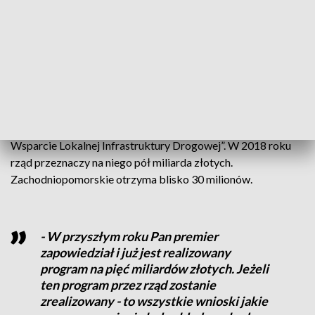
ruchome, gdzie zagrażały bezpieczeństwu pasażerów i dzieci
– wspomina Andrzej Leśniewicz, wójt gminy Biesiekierz.
Modernizacja drogi o długości około kilometra trwała kilka
miesięcy. Mieszkańcy na jej remont czekali od 25 lat. Remont
kosztował gminę milion 200 tysięcy złotych. Inwestycja
została dofinansowana w ramach „Rządowego Programu na
rzecz Rozwoju oraz Konkurencyjności Regionów poprzez
Wsparcie Lokalnej Infrastruktury Drogowej”. W 2018 roku
rząd przeznaczy na niego pół miliarda złotych.
Zachodniopomorskie otrzyma blisko 30 milionów.
- W przyszłym roku Pan premier
zapowiedział i już jest realizowany
program na pięć miliardów złotych. Jeżeli
ten program przez rząd zostanie
zrealizowany - to wszystkie wnioski jakie