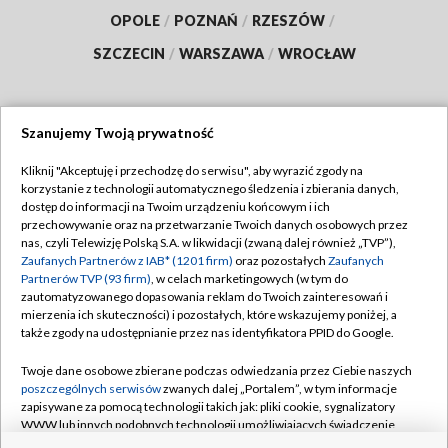
OPOLE
/
POZNAŃ
/
RZESZÓW
/
SZCZECIN
/
WARSZAWA
/
WROCŁAW
Szanujemy Twoją prywatność
Dołącz do nas:
Kliknij "Akceptuję i przechodzę do serwisu", aby wyrazić zgody na
korzystanie z technologii automatycznego śledzenia i zbierania danych,
TVP
dostęp do informacji na Twoim urządzeniu końcowym i ich
Abonament TVP
przechowywanie oraz na przetwarzanie Twoich danych osobowych przez
Regulamin TVP
nas, czyli Telewizję Polską S.A. w likwidacji (zwaną dalej również „TVP”),
Emisja w TVP
Polityka prywatności
Zaufanych Partnerów z IAB* (1201 firm)
oraz pozostałych
Zaufanych
Partnerów TVP (93 firm)
, w celach marketingowych (w tym do
Centrum informacji TVP
Moje zgody
zautomatyzowanego dopasowania reklam do Twoich zainteresowań i
mierzenia ich skuteczności) i pozostałych, które wskazujemy poniżej, a
Naziemna Telewizja Cyfrowa
Pomoc
także zgody na udostępnianie przez nas identyfikatora PPID do Google.
Sklep TVP
Biuro reklamy
Twoje dane osobowe zbierane podczas odwiedzania przez Ciebie naszych
Rada Programowa
Kontakt
poszczególnych serwisów
zwanych dalej „Portalem”, w tym informacje
zapisywane za pomocą technologii takich jak: pliki cookie, sygnalizatory
System NOS
WWW lub innych podobnych technologii umożliwiających świadczenie
dopasowanych i bezpiecznych usług, personalizację treści oraz reklam,