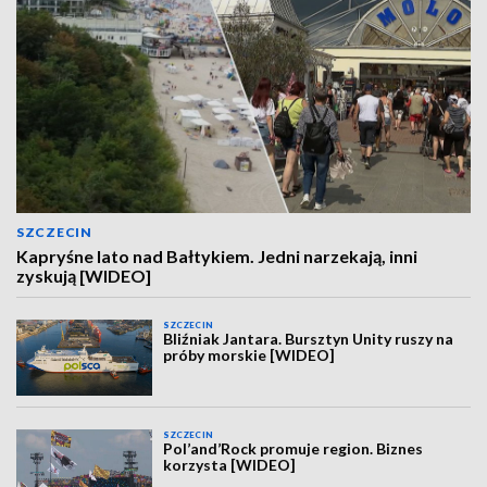
SZCZECIN
Kapryśne lato nad Bałtykiem. Jedni narzekają, inni
zyskują [WIDEO]
SZCZECIN
Bliźniak Jantara. Bursztyn Unity ruszy na
próby morskie [WIDEO]
SZCZECIN
Pol’and’Rock promuje region. Biznes
korzysta [WIDEO]