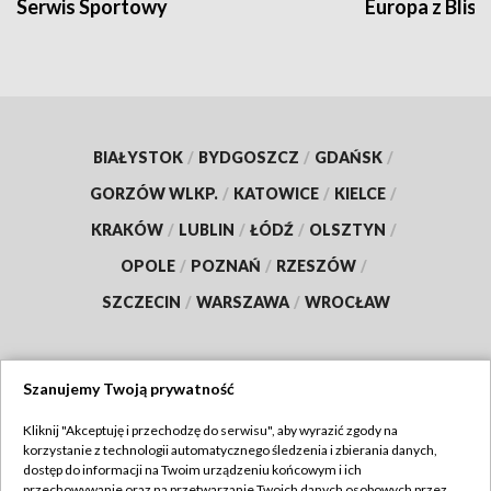
Serwis Sportowy
Europa z Blisk
BIAŁYSTOK
/
BYDGOSZCZ
/
GDAŃSK
/
GORZÓW WLKP.
/
KATOWICE
/
KIELCE
/
KRAKÓW
/
LUBLIN
/
ŁÓDŹ
/
OLSZTYN
/
OPOLE
/
POZNAŃ
/
RZESZÓW
/
SZCZECIN
/
WARSZAWA
/
WROCŁAW
Szanujemy Twoją prywatność
Dołącz do nas:
Kliknij "Akceptuję i przechodzę do serwisu", aby wyrazić zgody na
korzystanie z technologii automatycznego śledzenia i zbierania danych,
TVP
dostęp do informacji na Twoim urządzeniu końcowym i ich
Abonament TVP
przechowywanie oraz na przetwarzanie Twoich danych osobowych przez