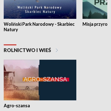
Woliński Park Narodowy - Skarbiec
Misja przyrod
Natury
ROLNICTWO I WIEŚ
Agro-szansa