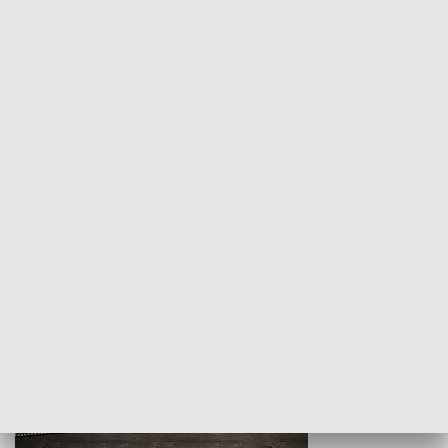
Z indeksem w ręku
Droga po suk
HISTORIA