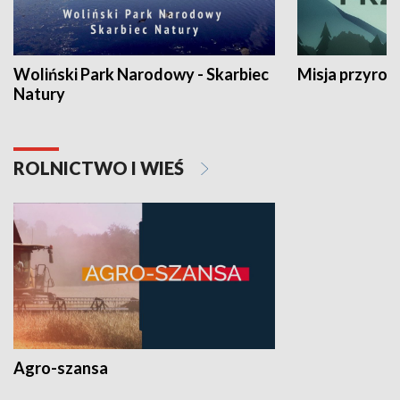
Woliński Park Narodowy - Skarbiec
Misja przyrod
Natury
ROLNICTWO I WIEŚ
Agro-szansa