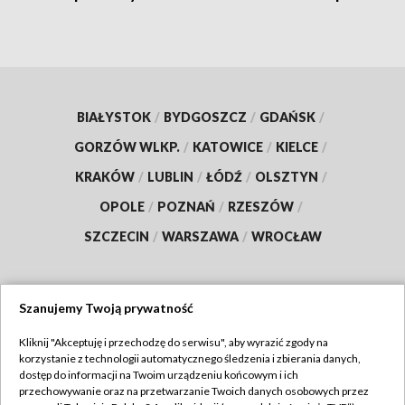
BIAŁYSTOK
/
BYDGOSZCZ
/
GDAŃSK
/
GORZÓW WLKP.
/
KATOWICE
/
KIELCE
/
KRAKÓW
/
LUBLIN
/
ŁÓDŹ
/
OLSZTYN
/
OPOLE
/
POZNAŃ
/
RZESZÓW
/
SZCZECIN
/
WARSZAWA
/
WROCŁAW
Szanujemy Twoją prywatność
Dołącz do nas:
Kliknij "Akceptuję i przechodzę do serwisu", aby wyrazić zgody na
korzystanie z technologii automatycznego śledzenia i zbierania danych,
TVP
dostęp do informacji na Twoim urządzeniu końcowym i ich
Abonament TVP
przechowywanie oraz na przetwarzanie Twoich danych osobowych przez
Regulamin TVP