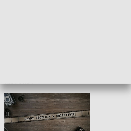
Z indeksem w ręku
Droga po suk
HISTORIA