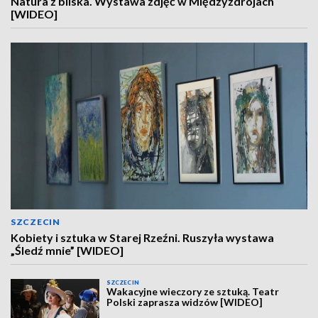
Natura z bliska. Wystawa zdjęć w Międzyzdrojach
[WIDEO]
SZCZECIN
Kobiety i sztuka w Starej Rzeźni. Ruszyła wystawa
„Śledź mnie” [WIDEO]
SZCZECIN
Wakacyjne wieczory ze sztuką. Teatr
Polski zaprasza widzów [WIDEO]