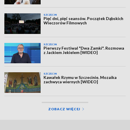
SZCZECIN
Pięć dni, pięć seansów. Początek Dąbskich
Wieczorów Filmowych
SZCZECIN
Pierwszy Festiwal "Dwa Zamki". Rozmowa
z Jackiem Jekielem [WIDEO]
SZCZECIN
Kawałek Rzymu w Szczecinie. Mozaika
zachwyca wiernych [WIDEO]
ZOBACZ WIĘCEJ