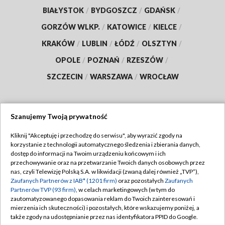
BIAŁYSTOK
/
BYDGOSZCZ
/
GDAŃSK
/
GORZÓW WLKP.
/
KATOWICE
/
KIELCE
/
KRAKÓW
/
LUBLIN
/
ŁÓDŹ
/
OLSZTYN
/
OPOLE
/
POZNAŃ
/
RZESZÓW
/
SZCZECIN
/
WARSZAWA
/
WROCŁAW
Szanujemy Twoją prywatność
Dołącz do nas:
Kliknij "Akceptuję i przechodzę do serwisu", aby wyrazić zgody na
korzystanie z technologii automatycznego śledzenia i zbierania danych,
TVP
dostęp do informacji na Twoim urządzeniu końcowym i ich
Abonament TVP
przechowywanie oraz na przetwarzanie Twoich danych osobowych przez
Regulamin TVP
nas, czyli Telewizję Polską S.A. w likwidacji (zwaną dalej również „TVP”),
Emisja w TVP
Polityka prywatności
Zaufanych Partnerów z IAB* (1201 firm)
oraz pozostałych
Zaufanych
Partnerów TVP (93 firm)
, w celach marketingowych (w tym do
Centrum informacji TVP
Moje zgody
zautomatyzowanego dopasowania reklam do Twoich zainteresowań i
mierzenia ich skuteczności) i pozostałych, które wskazujemy poniżej, a
Naziemna Telewizja Cyfrowa
Pomoc
także zgody na udostępnianie przez nas identyfikatora PPID do Google.