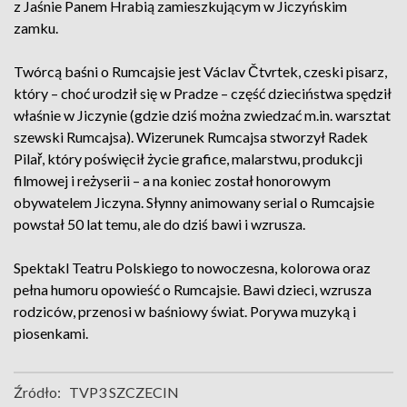
z Jaśnie Panem Hrabią zamieszkującym w Jiczyńskim
zamku.
Twórcą baśni o Rumcajsie jest Václav Čtvrtek, czeski pisarz,
który – choć urodził się w Pradze – część dzieciństwa spędził
właśnie w Jiczynie (gdzie dziś można zwiedzać m.in. warsztat
szewski Rumcajsa). Wizerunek Rumcajsa stworzył Radek
Pilař, który poświęcił życie grafice, malarstwu, produkcji
filmowej i reżyserii – a na koniec został honorowym
obywatelem Jiczyna. Słynny animowany serial o Rumcajsie
powstał 50 lat temu, ale do dziś bawi i wzrusza.
Spektakl Teatru Polskiego to nowoczesna, kolorowa oraz
pełna humoru opowieść o Rumcajsie. Bawi dzieci, wzrusza
rodziców, przenosi w baśniowy świat. Porywa muzyką i
piosenkami.
Źródło:
TVP3 SZCZECIN