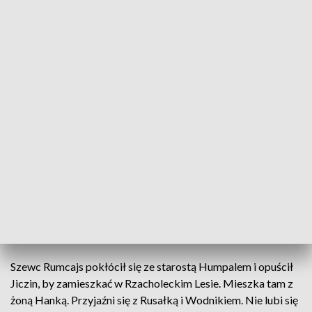
fot. mat. organizatora
Z zawodu szewc, z wyboru rozbójnik, ale o dobrym
sercu. Taki właśnie jest Rumcajs, a jego niezwykłe
przygody już w ten weekend zaprezentują aktorzy
Teatru Polskiego w Szczecinie. Spektakl -
adresowany nie tylko do dzieci - opowiada o tym, że
w życiu zawsze warto być dobrym i stawać po
stronie słabszych.
Szewc Rumcajs pokłócił się ze starostą Humpalem i opuścił
Jiczin, by zamieszkać w Rzacholeckim Lesie. Mieszka tam z
żoną Hanką. Przyjaźni się z Rusałką i Wodnikiem. Nie lubi się