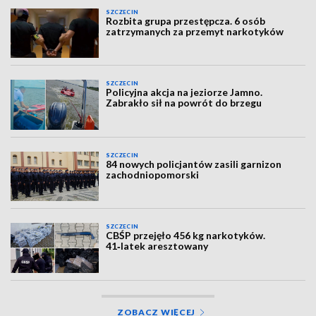
SZCZECIN
Rozbita grupa przestępcza. 6 osób
zatrzymanych za przemyt narkotyków
SZCZECIN
Policyjna akcja na jeziorze Jamno.
Zabrakło sił na powrót do brzegu
SZCZECIN
84 nowych policjantów zasili garnizon
zachodniopomorski
SZCZECIN
CBŚP przejęło 456 kg narkotyków.
41‑latek aresztowany
ZOBACZ WIĘCEJ