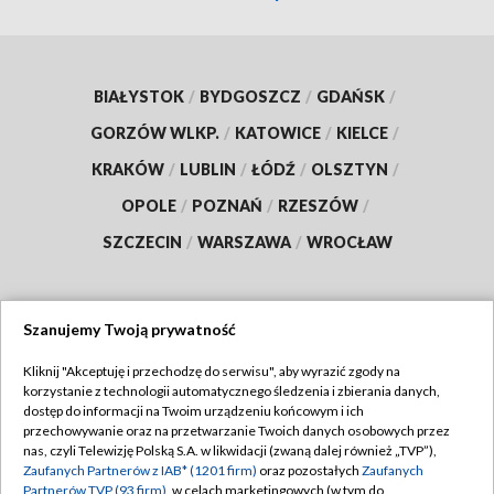
BIAŁYSTOK
/
BYDGOSZCZ
/
GDAŃSK
/
GORZÓW WLKP.
/
KATOWICE
/
KIELCE
/
KRAKÓW
/
LUBLIN
/
ŁÓDŹ
/
OLSZTYN
/
OPOLE
/
POZNAŃ
/
RZESZÓW
/
SZCZECIN
/
WARSZAWA
/
WROCŁAW
Szanujemy Twoją prywatność
Dołącz do nas:
Kliknij "Akceptuję i przechodzę do serwisu", aby wyrazić zgody na
korzystanie z technologii automatycznego śledzenia i zbierania danych,
TVP
dostęp do informacji na Twoim urządzeniu końcowym i ich
Abonament TVP
przechowywanie oraz na przetwarzanie Twoich danych osobowych przez
Regulamin TVP
nas, czyli Telewizję Polską S.A. w likwidacji (zwaną dalej również „TVP”),
Emisja w TVP
Polityka prywatności
Zaufanych Partnerów z IAB* (1201 firm)
oraz pozostałych
Zaufanych
Partnerów TVP (93 firm)
, w celach marketingowych (w tym do