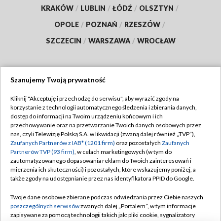
KRAKÓW
/
LUBLIN
/
ŁÓDŹ
/
OLSZTYN
/
OPOLE
/
POZNAŃ
/
RZESZÓW
/
SZCZECIN
/
WARSZAWA
/
WROCŁAW
Szanujemy Twoją prywatność
Dołącz do nas:
Kliknij "Akceptuję i przechodzę do serwisu", aby wyrazić zgody na
korzystanie z technologii automatycznego śledzenia i zbierania danych,
TVP
dostęp do informacji na Twoim urządzeniu końcowym i ich
Abonament TVP
przechowywanie oraz na przetwarzanie Twoich danych osobowych przez
Regulamin TVP
nas, czyli Telewizję Polską S.A. w likwidacji (zwaną dalej również „TVP”),
Emisja w TVP
Polityka prywatności
Zaufanych Partnerów z IAB* (1201 firm)
oraz pozostałych
Zaufanych
Partnerów TVP (93 firm)
, w celach marketingowych (w tym do
Centrum informacji TVP
Moje zgody
zautomatyzowanego dopasowania reklam do Twoich zainteresowań i
mierzenia ich skuteczności) i pozostałych, które wskazujemy poniżej, a
Naziemna Telewizja Cyfrowa
Pomoc
także zgody na udostępnianie przez nas identyfikatora PPID do Google.
Sklep TVP
Biuro reklamy
Twoje dane osobowe zbierane podczas odwiedzania przez Ciebie naszych
Rada Programowa
Kontakt
poszczególnych serwisów
zwanych dalej „Portalem”, w tym informacje
zapisywane za pomocą technologii takich jak: pliki cookie, sygnalizatory
System NOS