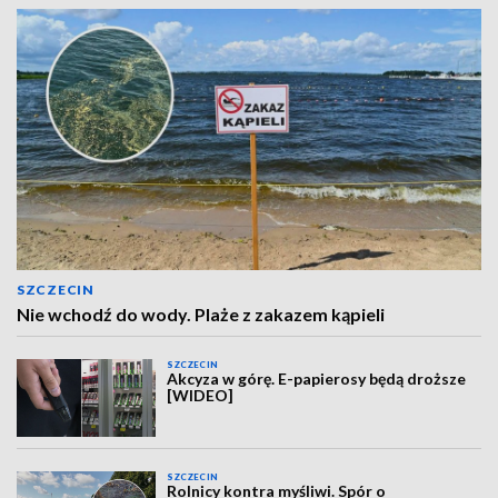
SZCZECIN
Nie wchodź do wody. Plaże z zakazem kąpieli
SZCZECIN
Akcyza w górę. E-papierosy będą droższe
[WIDEO]
SZCZECIN
Rolnicy kontra myśliwi. Spór o