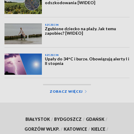
odszkodowania [WIDEO]
SZCZECIN
Zgubione dziecko na plaży. Jak temu
zapobiec? [WIDEO]
SZCZECIN
Upały do 34°C i burze. Obowiązują alerty I i
II stopnia
ZOBACZ WIĘCEJ
BIAŁYSTOK
/
BYDGOSZCZ
/
GDAŃSK
/
GORZÓW WLKP.
/
KATOWICE
/
KIELCE
/