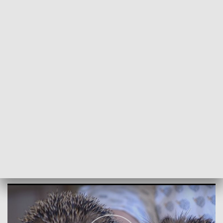
POWRÓT DO
SZCZECIN
TVP REGIONY
Szczeciński azyl dla jeży
2018-11-29
Karolina Skiba/NS