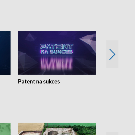
Patent na sukces
Rolnictwo w 