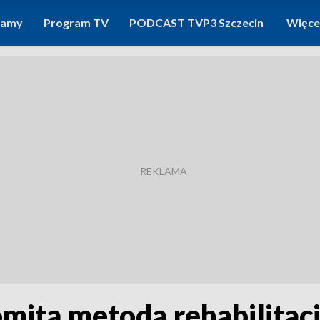
ramy
Program TV
PODCAST TVP3 Szczecin
Więce
itą metodą rehabilitacj