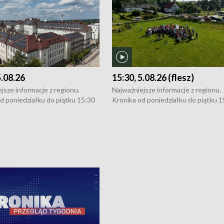
5.08.26
15:30, 5.08.26 (flesz)
jsze informacje z regionu.
Najważniejsze informacje z regionu.
d poniedziałku do piątku 15:30
Kronika od poniedziałku do piątku 1
16:30 (+ rozmowa), 18:30, 21:30.
(flesz), 16:30 (+ rozmowa), 18:30, 21
y i święta 15:30 i 16:30
W weekendy i święta 15:30 i 16:30
8:30 i 21:30. Dziennikarze czekają
(flesz), 18:30 i 21:30. Dziennikarze c
a zgłoszenia: Szczecin - tel. 91-
na Państwa zgłoszenia: Szczecin - te
0, Koszalin - tel. 94-34-50-054,
4 8-10-400, Koszalin - tel. 94-34-50
ronika@tvp.pl.
e-mail: kronika@tvp.pl.