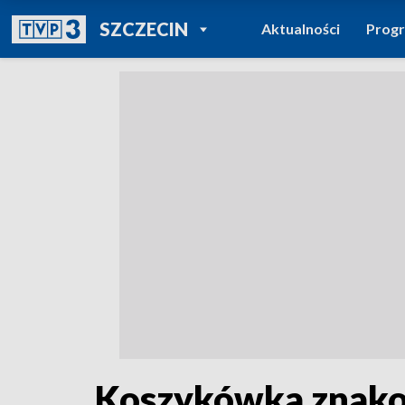
POWRÓT DO
SZCZECIN
Aktualności
Prog
TVP REGIONY
Koszykówka znakom