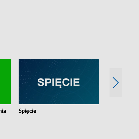
nia
Spięcie
Niedziałkow