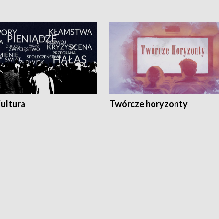
Kultura
Twórcze horyzonty