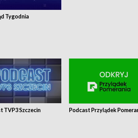
ąd Tygodnia
t TVP3 Szczecin
Podcast Przylądek Pomera