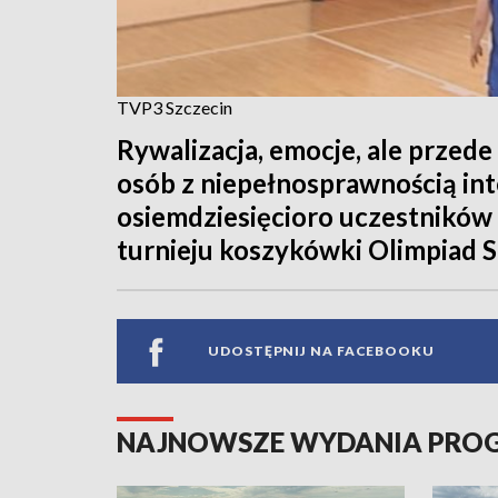
TVP3 Szczecin
Rywalizacja, emocje, ale przed
osób z niepełnosprawnością int
osiemdziesięcioro uczestników 
turnieju koszykówki Olimpiad S
UDOSTĘPNIJ NA FACEBOOKU
NAJNOWSZE WYDANIA PR