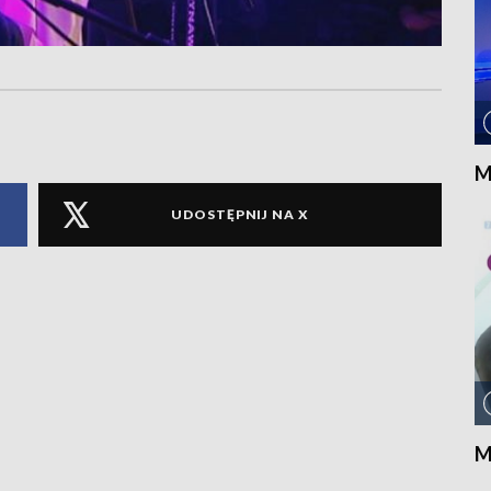
M
UDOSTĘPNIJ NA X
M