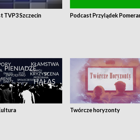
t TVP3 Szczecin
Podcast Przylądek Pomera
Kultura
Twórcze horyzonty