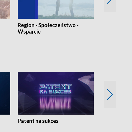
Region - Społeczeństwo -
Bez Barier
Wsparcie
Patent na sukces
Rolnictwo w 