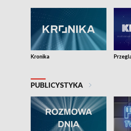
e-mail: kronika@tvp.pl.
e-mail: k
Kronika
Przegl
PUBLICYSTYKA