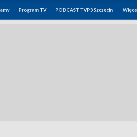
ramy
Program TV
PODCAST TVP3 Szczecin
Więce