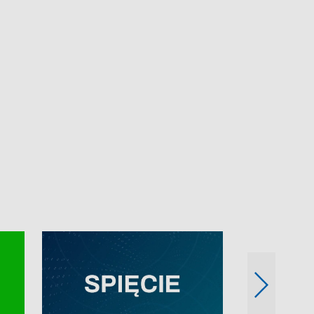
e-mail: kronika@tvp.pl.
e-mail: kronika@t