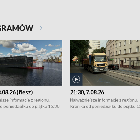
OGRAMÓW
8.08.26 (flesz)
21:30, 7.08.26
jsze informacje z regionu.
Najważniejsze informacje z regionu.
d poniedziałku do piątku 15:30
Kronika od poniedziałku do piątku 1
16:30 (+ rozmowa), 18:30, 21:30.
(flesz), 16:30 (+ rozmowa), 18:30, 21
y i święta 15:30 i 16:30
W weekendy i święta 15:30 i 16:30
8:30 i 21:30. Dziennikarze czekają
(flesz), 18:30 i 21:30. Dziennikarze c
a zgłoszenia: Szczecin - tel. 91-
na Państwa zgłoszenia: Szczecin - te
0, Koszalin - tel. 94-34-50-054,
4 8-10-400, Koszalin - tel. 94-34-50