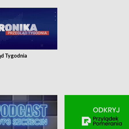
ronika@tvp.pl.
e-mail: kronika@tvp.pl.
ąd Tygodnia