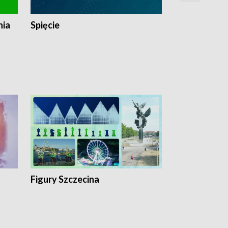
nia
Spięcie
Niedziałkow
Figury Szczecina