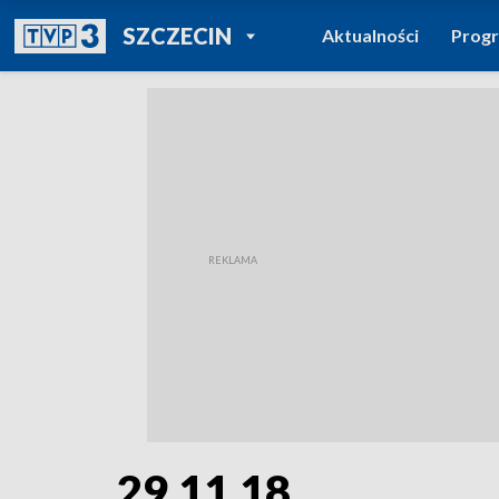
POWRÓT DO
SZCZECIN
Aktualności
Prog
TVP REGIONY
29.11.18