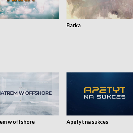
Barka
rem w offshore
Apetyt na sukces