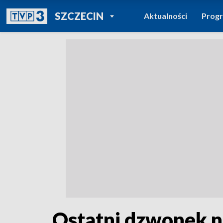
POWRÓT DO
SZCZECIN
Aktualności
Prog
TVP REGIONY
Ostatni dzwonek n