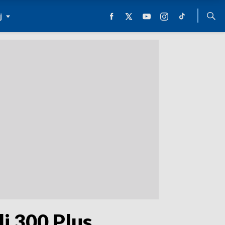
j
i 300 Plus