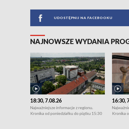
UDOSTĘPNIJ NA FACEBOOKU
NAJNOWSZE WYDANIA PR
18:30, 7.08.26
16:30, 
Najważniejsze informacje z regionu.
Najważnie
Kronika od poniedziałku do piątku 15:30
Kronika o
(flesz), 16:30 (+ rozmowa), 18:30, 21:30.
(flesz), 
W weekendy i święta 15:30 i 16:30
W weekend