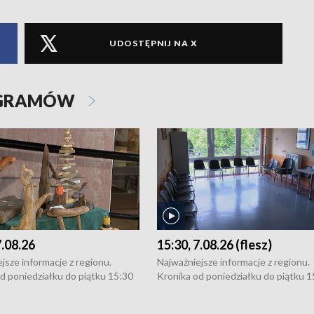
UDOSTĘPNIJ NA X
OGRAMÓW
7.08.26
15:30, 7.08.26 (flesz)
jsze informacje z regionu.
Najważniejsze informacje z regionu.
d poniedziałku do piątku 15:30
Kronika od poniedziałku do piątku 1
16:30 (+ rozmowa), 18:30, 21:30.
(flesz), 16:30 (+ rozmowa), 18:30, 21
y i święta 15:30 i 16:30
W weekendy i święta 15:30 i 16:30