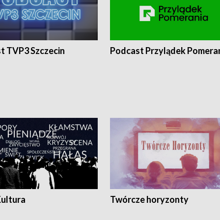
t TVP3 Szczecin
Podcast Przylądek Pomera
Kultura
Twórcze horyzonty