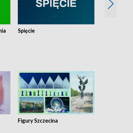
nia
Spięcie
Niedziałkow
Figury Szczecina