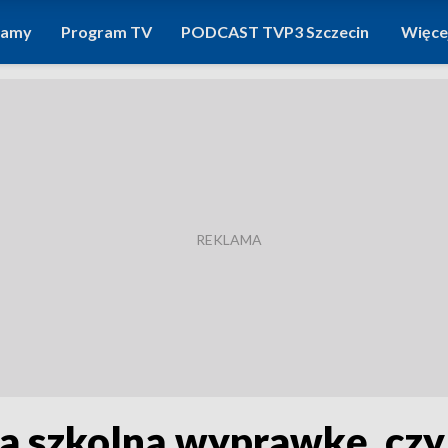
ramy
Program TV
PODCAST TVP3 Szczecin
Więce
a szkolną wyprawkę, czyl