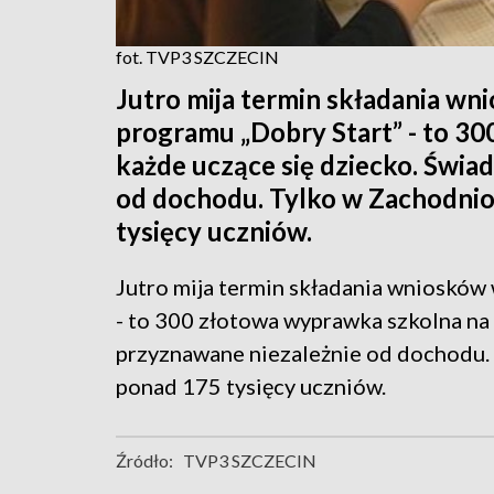
fot. TVP3 SZCZECIN
Jutro mija termin składania w
programu „Dobry Start” - to 3
każde uczące się dziecko. Świa
od dochodu. Tylko w Zachodni
tysięcy uczniów.
Jutro mija termin składania wnioskó
- to 300 złotowa wyprawka szkolna na 
przyznawane niezależnie od dochodu
ponad 175 tysięcy uczniów.
Źródło:
TVP3 SZCZECIN