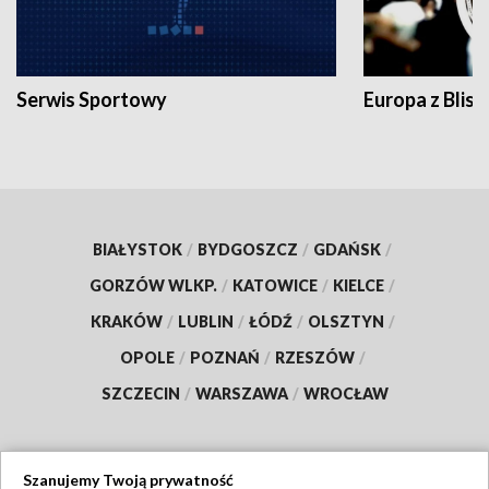
Serwis Sportowy
Europa z Blisk
BIAŁYSTOK
/
BYDGOSZCZ
/
GDAŃSK
/
GORZÓW WLKP.
/
KATOWICE
/
KIELCE
/
KRAKÓW
/
LUBLIN
/
ŁÓDŹ
/
OLSZTYN
/
OPOLE
/
POZNAŃ
/
RZESZÓW
/
SZCZECIN
/
WARSZAWA
/
WROCŁAW
Szanujemy Twoją prywatność