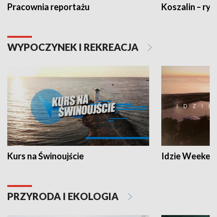
Pracownia reportażu
Koszalin – ryt
WYPOCZYNEK I REKREACJA
Kurs na Świnoujście
Idzie Weeken
PRZYRODA I EKOLOGIA