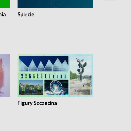
nia
Spięcie
Niedziałkow
Figury Szczecina