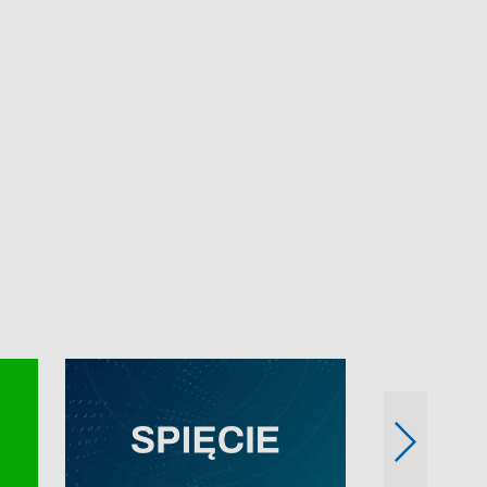
e-mail: kronika@tvp.pl.
e-mail: kronika@t