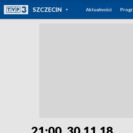
POWRÓT DO
SZCZECIN
Aktualności
Prog
TVP REGIONY
21:00, 30.11.18