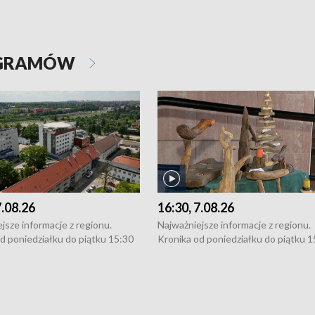
OGRAMÓW
7.08.26
16:30, 7.08.26
jsze informacje z regionu.
Najważniejsze informacje z regionu.
d poniedziałku do piątku 15:30
Kronika od poniedziałku do piątku 1
16:30 (+ rozmowa), 18:30, 21:30.
(flesz), 16:30 (+ rozmowa), 18:30, 21
y i święta 15:30 i 16:30
W weekendy i święta 15:30 i 16:30
8:30 i 21:30. Dziennikarze czekają
(flesz), 18:30 i 21:30. Dziennikarze c
a zgłoszenia: Szczecin - tel. 91-
na Państwa zgłoszenia: Szczecin - te
0, Koszalin - tel. 94-34-50-054,
4 8-10-400, Koszalin - tel. 94-34-50