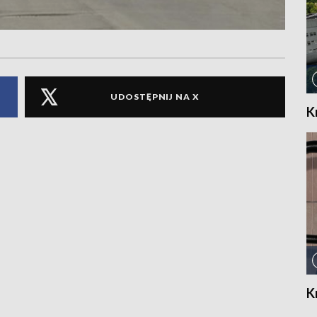
UDOSTĘPNIJ NA X
K
K