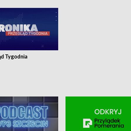
ronika@tvp.pl.
e-mail: kronika@tvp.pl.
ąd Tygodnia