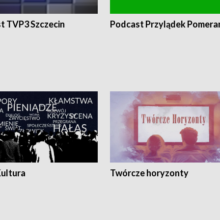
t TVP3 Szczecin
Podcast Przylądek Pomera
Kultura
Twórcze horyzonty