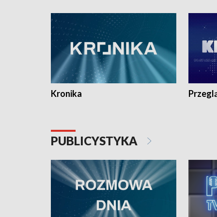
e-mail: kronika@tvp.pl.
e-mail: k
Kronika
Przegl
PUBLICYSTYKA