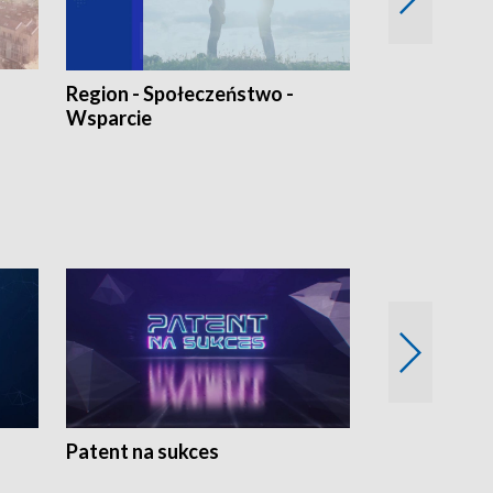
Region - Społeczeństwo -
Bez Barier
Wsparcie
Patent na sukces
Rolnictwo w 