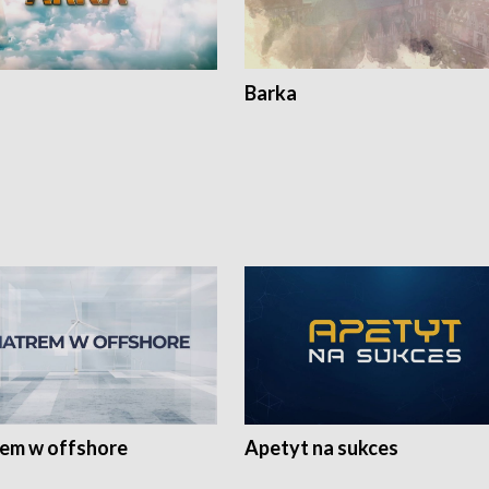
Barka
rem w offshore
Apetyt na sukces