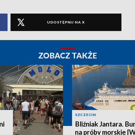
UDOSTĘPNIJ NA X
ZOBACZ TAKŻE
SZCZECIN
ni
Bliźniak Jantara. Bu
na próby morskie [