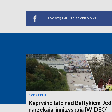
UDOSTĘPNIJ NA FACEBOOKU
SZCZECIN
Kapryśne lato nad Bałtykiem. Jed
narzekają, inni zyskują [WIDEO]