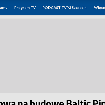
ramy
Program TV
PODCAST TVP3 Szczecin
Więce
wa na budowę Baltic Pi