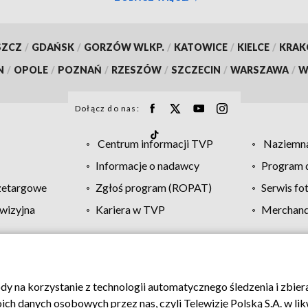
SZCZ
/
GDAŃSK
/
GORZÓW WLKP.
/
KATOWICE
/
KIELCE
/
KRA
N
/
OPOLE
/
POZNAŃ
/
RZESZÓW
/
SZCZECIN
/
WARSZAWA
/
W
Dołącz do nas:
Centrum informacji TVP
Naziemna
Informacje o nadawcy
Program d
zetargowe
Zgłoś program (ROPAT)
Serwis fo
wizyjna
Kariera w TVP
Merchandi
Polityka prywatności
Moje zgody
Pomoc
Biuro re
ody na korzystanie z technologii automatycznego śledzenia i zbie
 danych osobowych przez nas, czyli Telewizję Polską S.A. w likw