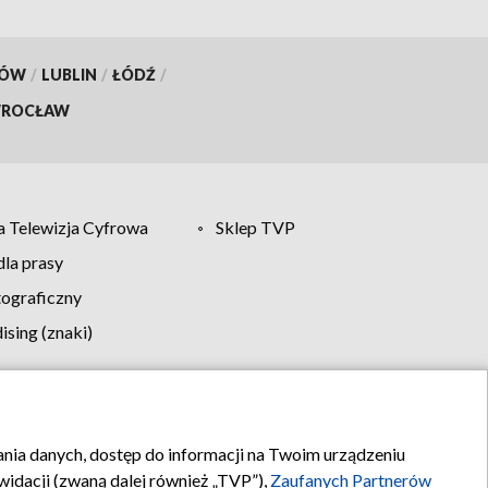
KÓW
/
LUBLIN
/
ŁÓDŹ
/
ROCŁAW
 Telewizja Cyfrowa
Sklep TVP
la prasy
tograficzny
sing (znaki)
klamy
Kontakt
rania danych, dostęp do informacji na Twoim urządzeniu
idacji (zwaną dalej również „TVP”),
Zaufanych Partnerów