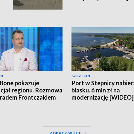
IN
SZCZECIN
 Bone pokazuje
Port w Stepnicy nabier
cjał regionu. Rozmowa
blasku. 6 mln zł na
radem Frontczakiem
modernizację [WIDEO]
EO]
ZOBACZ WIĘCEJ