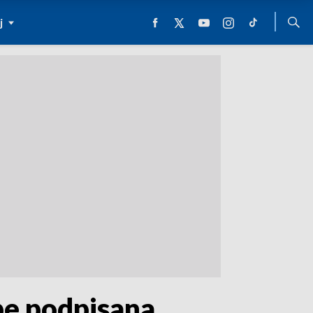
j
pe podpisana