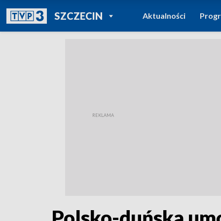
POWRÓT DO
SZCZECIN
Aktualności
Prog
TVP REGIONY
Polsko-duńska umo