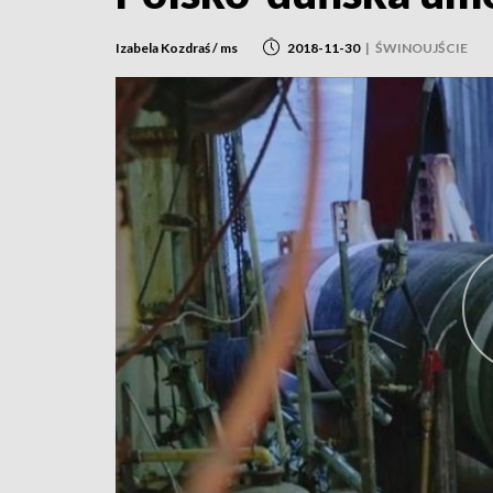
Izabela Kozdraś / ms
2018-11-30
|
ŚWINOUJŚCIE