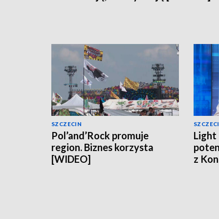
SZCZECIN
SZCZEC
Pol’and’Rock promuje
Light
region. Biznes korzysta
poten
[WIDEO]
z Kon
[WID