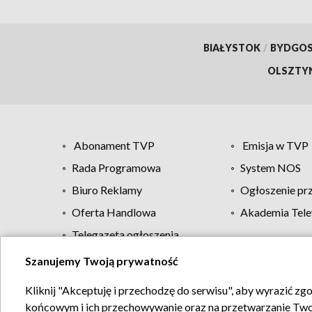
BIAŁYSTOK
/
BYDGO
OLSZTY
Abonament TVP
Emisja w TVP
Rada Programowa
System NOS
Biuro Reklamy
Ogłoszenie pr
Oferta Handlowa
Akademia Tele
Telegazeta ogłoszenia
Szanujemy Twoją prywatność
Regulamin TVP
Kliknij "Akceptuję i przechodzę do serwisu", aby wyrazić zg
końcowym i ich przechowywanie oraz na przetwarzanie Twoich