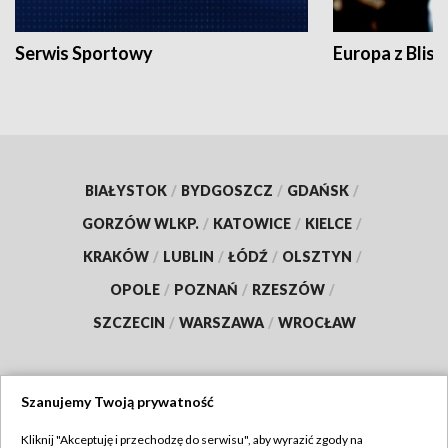
Serwis Sportowy
Europa z Blisk
BIAŁYSTOK
/
BYDGOSZCZ
/
GDAŃSK
/
GORZÓW WLKP.
/
KATOWICE
/
KIELCE
/
KRAKÓW
/
LUBLIN
/
ŁÓDŹ
/
OLSZTYN
/
OPOLE
/
POZNAŃ
/
RZESZÓW
/
SZCZECIN
/
WARSZAWA
/
WROCŁAW
Szanujemy Twoją prywatność
Dołącz do nas:
Kliknij "Akceptuję i przechodzę do serwisu", aby wyrazić zgody na