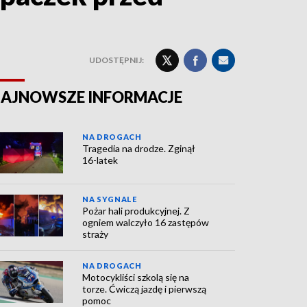
UDOSTĘPNIJ:
AJNOWSZE INFORMACJE
NA DROGACH
Tragedia na drodze. Zginął
16-latek
NA SYGNALE
Pożar hali produkcyjnej. Z
ogniem walczyło 16 zastępów
straży
NA DROGACH
Motocykliści szkolą się na
torze. Ćwiczą jazdę i pierwszą
pomoc