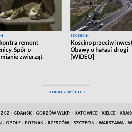
IN
SZCZECIN
kontra remont
Kościno przeciw inwest
nicy. Spór o
Obawy o hałas i drogi
mianie zwierząt
[WIDEO]
EO]
ZOBACZ WIĘCEJ
SZCZ
/
GDAŃSK
/
GORZÓW WLKP.
/
KATOWICE
/
KIELCE
/
KRA
N
/
OPOLE
/
POZNAŃ
/
RZESZÓW
/
SZCZECIN
/
WARSZAWA
/
W