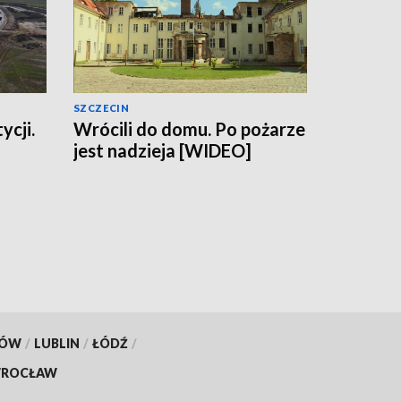
SZCZECIN
ycji.
Wrócili do domu. Po pożarze
jest nadzieja [WIDEO]
KÓW
/
LUBLIN
/
ŁÓDŹ
/
ROCŁAW