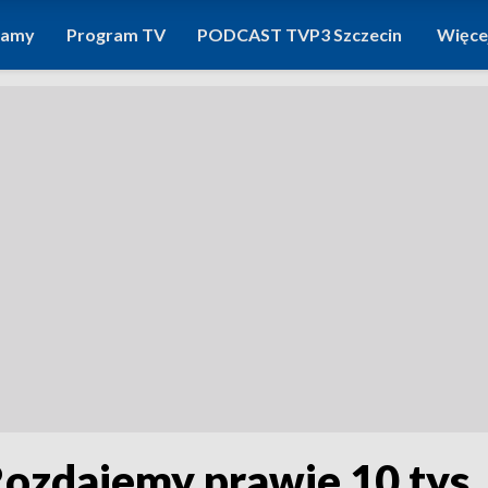
ramy
Program TV
PODCAST TVP3 Szczecin
Więce
Rozdajemy prawie 10 tys.