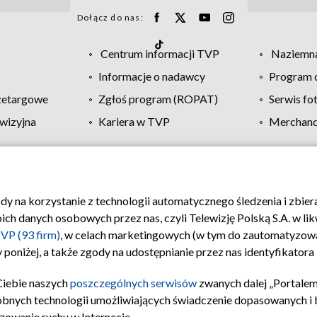
Dołącz do nas:
Centrum informacji TVP
Naziemna
Informacje o nadawcy
Program d
zetargowe
Zgłoś program (ROPAT)
Serwis fo
wizyjna
Kariera w TVP
Merchandi
Polityka prywatności
Moje zgody
Pomoc
Biuro re
ody na korzystanie z technologii automatycznego śledzenia i zbie
 danych osobowych przez nas, czyli Telewizję Polską S.A. w likw
VP (93 firm)
, w celach marketingowych (w tym do zautomatyzow
 poniżej, a także zgody na udostępnianie przez nas identyfikator
Ciebie naszych
poszczególnych serwisów
zwanych dalej „Portalem
obnych technologii umożliwiających świadczenie dopasowanych i be
zowanie ruchu w Internecie.