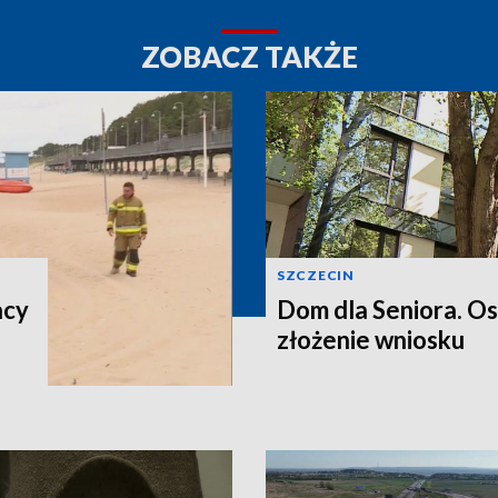
ZOBACZ TAKŻE
SZCZECIN
acy
Dom dla Seniora. O
złożenie wniosku