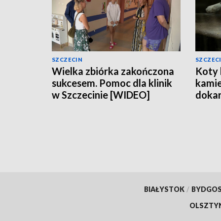
SZCZECIN
SZCZEC
Wielka zbiórka zakończona
Koty 
sukcesem. Pomoc dla klinik
kamie
w Szczecinie [WIDEO]
dokar
[WID
BIAŁYSTOK
/
BYDGO
OLSZTY