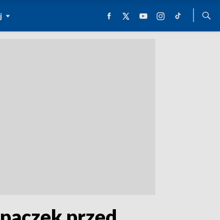
j
 paczek przed