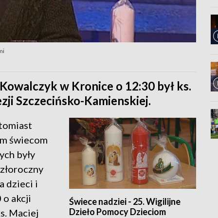
mi
Kowalczyk w Kronice o 12:30 był ks.
ezji Szczecińsko-Kamienskiej.
atomiast
tym świecom
ych były
szłoroczny
a dzieci i
 o akcji
Świece nadziei - 25. Wigilijne
Dzieło Pomocy Dzieciom
s. Maciej