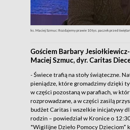
ks. Maciej Szmuc: Rozdajemy prawie 10 tys. paczek przed święta
Gościem Barbary Jesiołkiewicz-
Maciej Szmuc, dyr. Caritas Diec
- Świece trafią na stoły świąteczne. N
pieniądze, które gromadzimy dzięki 
w części pozostaną w parafiach, w któr
rozprowadzane, a w części zasilą przy
budżet Caritas i wszelkie inicjatywy dl
rodzin – powiedział w Kronice o 12:30
"Wigilijne Dzieło Pomocy Dzieciom” k