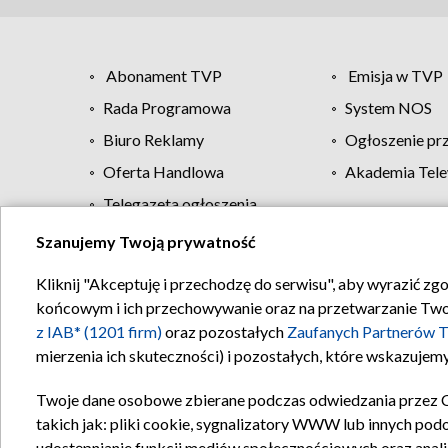
Abonament TVP
Emisja w TVP
Rada Programowa
System NOS
Biuro Reklamy
Ogłoszenie pr
Oferta Handlowa
Akademia Tele
Telegazeta ogłoszenia
Szanujemy Twoją prywatność
Regulamin TVP
Kliknij "Akceptuję i przechodzę do serwisu", aby wyrazić zg
końcowym i ich przechowywanie oraz na przetwarzanie Twoich
z IAB* (1201 firm)
oraz pozostałych
Zaufanych Partnerów T
mierzenia ich skuteczności) i pozostałych, które wskazujemy
Twoje dane osobowe zbierane podczas odwiedzania przez 
takich jak: pliki cookie, sygnalizatory WWW lub innych pod
udostępnianie funkcji mediów społecznościowych oraz anali