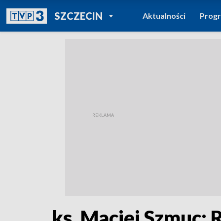
POWRÓT DO
SZCZECIN
Aktualności
Prog
TVP REGIONY
ks. Maciej Szmuc: 