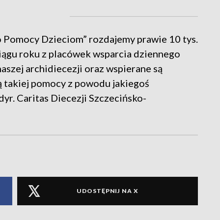
eło Pomocy Dzieciom” rozdajemy prawie 10 tys.
ciągu roku z placówek wsparcia dziennego
aszej archidiecezji oraz wspierane są
ą takiej pomocy z powodu jakiegoś
yr. Caritas Diecezji Szczecińsko-
UDOSTĘPNIJ NA X