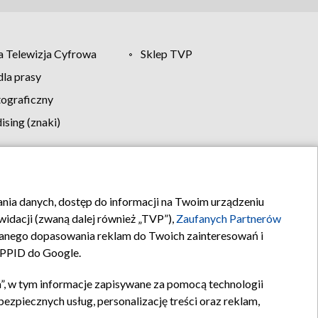
 Telewizja Cyfrowa
Sklep TVP
la prasy
tograficzny
sing (znaki)
klamy
Kontakt
rania danych, dostęp do informacji na Twoim urządzeniu
idacji (zwaną dalej również „TVP”),
Zaufanych Partnerów
anego dopasowania reklam do Twoich zainteresowań i
a PPID do Google.
”, w tym informacje zapisywane za pomocą technologii
zpiecznych usług, personalizację treści oraz reklam,